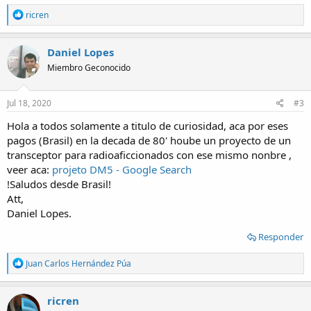
R
ricren
e
a
c
Daniel Lopes
t
Miembro Geconocido
i
o
n
s
Jul 18, 2020
#3
:
Hola a todos solamente a titulo de curiosidad, aca por eses
pagos (Brasil) en la decada de 80' hoube un proyecto de un
transceptor para radioaficcionados con ese mismo nonbre ,
veer aca:
projeto DM5 - Google Search
!Saludos desde Brasil!
Att,
Daniel Lopes.
Responder
R
Juan Carlos Hernández Púa
e
a
c
ricren
t