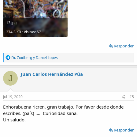
13.jpg
274.3 KB · Visitas: 57
Responder
R
Dr. Zoidberg
y
Daniel Lopes
e
a
c
Juan Carlos Hernández Púa
J
t
i
o
n
s
Jul 19, 2020
#5
:
Enhorabuena ricren, gran trabajo. Por favor desde donde
escribes. (país) ..... Curiosidad sana.
Un saludo.
Responder