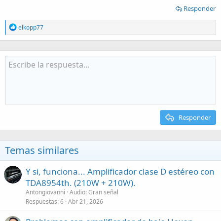
Responder
R
elkopp77
e
a
c
t
i
o
n
s
:
Responder
Temas similares
Y si, funciona... Amplificador clase D estéreo con
TDA8954th. (210W + 210W).
Antongiovanni
Audio: Gran señal
Respuestas
6
Abr 21, 2026