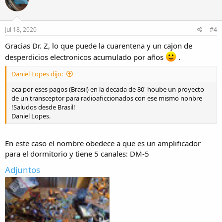
i
o
n
s
Jul 18, 2020
#4
:
Gracias Dr. Z, lo que puede la cuarentena y un cajon de
desperdicios electronicos acumulado por años
.
Daniel Lopes dijo:
aca por eses pagos (Brasil) en la decada de 80' hoube un proyecto
de un transceptor para radioaficcionados con ese mismo nonbre
!Saludos desde Brasil!
Daniel Lopes.
En este caso el nombre obedece a que es un amplificador
para el dormitorio y tiene 5 canales: DM-5
Adjuntos