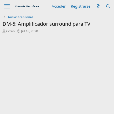
Acceder
Registrarse
Audio: Gran señal
DM-5: Amplificador surround para TV
A
F
ricren
Jul 18, 2020
u
e
t
c
o
h
r
a
d
e
i
n
i
c
i
o