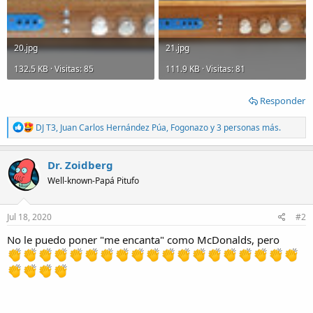
20.jpg
21.jpg
132.5 KB · Visitas: 85
111.9 KB · Visitas: 81
Responder
R
DJ T3
,
Juan Carlos Hernández Púa
,
Fogonazo
y 3 personas más.
e
a
c
Dr. Zoidberg
t
Well-known-Papá Pitufo
i
o
n
s
Jul 18, 2020
#2
:
No le puedo poner "me encanta" como McDonalds, pero