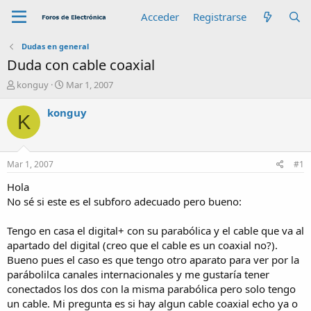
Acceder
Registrarse
Dudas en general
Duda con cable coaxial
A
F
konguy
Mar 1, 2007
u
e
t
c
konguy
K
o
h
r
a
d
e
Mar 1, 2007
#1
i
n
Hola
i
No sé si este es el subforo adecuado pero bueno:
c
i
Tengo en casa el digital+ con su parabólica y el cable que va al
o
apartado del digital (creo que el cable es un coaxial no?).
Bueno pues el caso es que tengo otro aparato para ver por la
parábolilca canales internacionales y me gustaría tener
conectados los dos con la misma parabólica pero solo tengo
un cable. Mi pregunta es si hay algun cable coaxial echo ya o