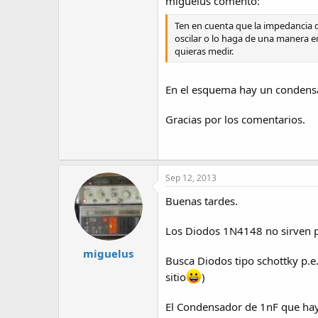
miguelus comentó:
Ten en cuenta que la impedancia de
oscilar o lo haga de una manera er
quieras medir.
En el esquema hay un condensado
Gracias por los comentarios.
Sep 12, 2013
Buenas tardes.
Los Diodos 1N4148 no sirven pa
miguelus
Busca Diodos tipo schottky p.e
sitio
)
El Condensador de 1nF que hay 