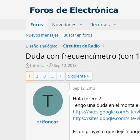
Foros
Novedades
Recursos
Nuevos mensajes
Buscar en foros
Diseño analógico
Circuitos de Radio
Duda con frecuencímetro (con 16
A
F
trifoncar
Sep 12, 2013
u
e
1
2
3
...
7
Siguiente
t
c
o
h
r
a
Sep 12, 2013
d
T
Hola foreros!
e
i
Tengo una duda en el montaje 
n
https://sites.google.com/site
i
https://sites.google.com/site
trifoncar
c
i
Es un proyecto que dejé "cong
o