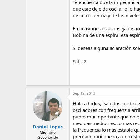
Te encuenta que la impedancia d
que este deje de oscilar o lo 
de la frecuencia y de los nivele
En ocasiones es aconsejable ac
Bobina de una espira, esa espira
Si deseas alguna aclaración sol
Sal U2
Sep 12, 2013
Hola a todos, !saludos cordeale
osciladores con frequenzia ar
punto mui inportante que no pu
medidas mediocres.Lo mas rec
Daniel Lopes
la frequencia lo mas estable 
Miembro
precisiõn mui buena a un costo
Geconocido