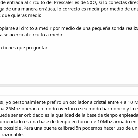
e entrada al circuito del Prescaler es de 50Ω, si lo conectas dir
haga de una manera errática, lo correcto es medir por medio de u
s que quieras medir.
oplarse al circito a medir por medio de una pequeña sonda reali
 se acerca al circuito a medir.
o tienes que preguntar.
s!, yo personalmiente prefiro un oscilador a cristal entre 4 a 10
riba 25Mhz operan en modo overton o sea modo harmonico y la est
ede sener orbidado es la qualidad de la base de tienpo enplead
omendado es una base de tienpo en torno de 10Mhz armado en u
que possible .Para una buena calibraciõn podemos hacer uso de 
 razonable.