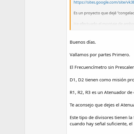
https://sites.google.com/site/v
Es un proyecto que dejé "congela
He efectuado el montaje de ambos
uno que me satisface, pero no ent
He eliminado R3, D1 y D2 del circ
precisa.
Buenos días.
¿Alguien podría decirme a que pu
Vallamos por partes Primero.
Gracias
El Frecuencímetro sin Prescaler
P.D.: He querido adjuntar fotos pe
D1, D2 tienen como misión prot
R1, R2, R3 es un Atenuador de 
Te aconsejo que dejes el Atenu
Este tipo de divisores tienen 
cuando hay señal suficiente, el