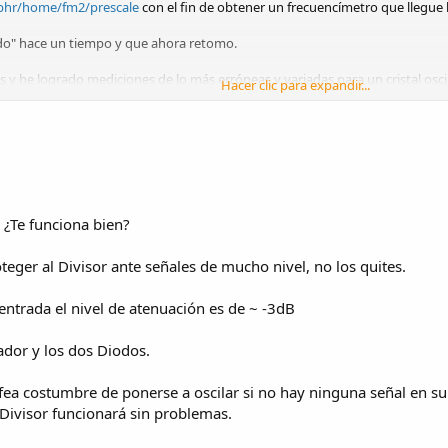
k3bhr/home/fm2/prescale
con el fin de obtener un frecuencímetro que llegue 
do" hace un tiempo y que ahora retomo.
 y he logrado mediciones de lo más erróneas y variadas para un cristal osc
Hacer clic para expandir...
iendo la razón.
uito del prescaler y, para el cristal oscilador de 100,00 MHz obtengo una l
ede ser debido?
 ¿Te funciona bien?
ro me pide id y pw una y otra vez (??)
eger al Divisor ante señales de mucho nivel, no los quites.
entrada el nivel de atenuación es de ~ -3dB
ador y los dos Diodos.
la fea costumbre de ponerse a oscilar si no hay ninguna señal en
 Divisor funcionará sin problemas.