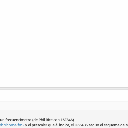
un frecuencímetro (de Phil Rice con 16F84A)
k3bhr/home/fm2
y el prescaler que él indica, el U664BS según el esquema de 