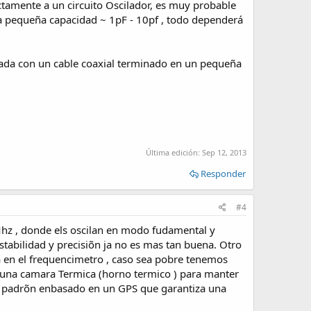
ectamente a un circuito Oscilador, es muy probable
na pequeña capacidad ~ 1pF - 10pf , todo dependerá
zada con un cable coaxial terminado en un pequeña
Última edición:
Sep 12, 2013
Responder
#4
 Mhz , donde els oscilan en modo fudamental y
abilidad y precisiõn ja no es mas tan buena. Otro
a en el frequencimetro , caso sea pobre tenemos
na camara Termica (horno termico ) para manter
un padrõn enbasado en un GPS que garantiza una