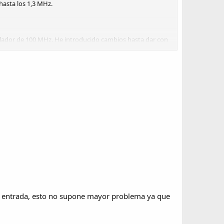
hasta los 1,3 MHz.
ilador de 100 MHz. He introducido cambios hasta dar con
ectura de 99,93xxxx MHz, que considero razonablemente
 su entrada, esto no supone mayor problema ya que