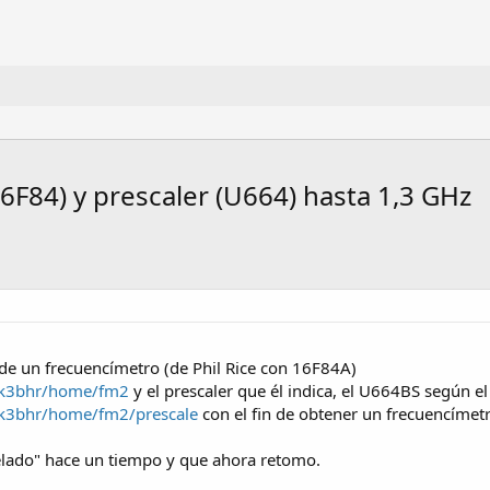
F84) y prescaler (U664) hasta 1,3 GHz
de un frecuencímetro (de Phil Rice con 16F84A)
/vk3bhr/home/fm2
y el prescaler que él indica, el U664BS según 
/vk3bhr/home/fm2/prescale
con el fin de obtener un frecuencímetr
elado" hace un tiempo y que ahora retomo.