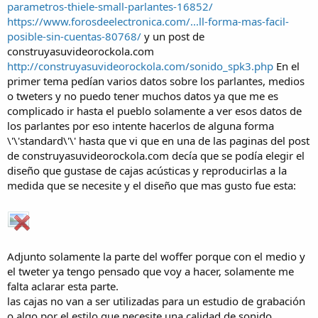
parametros-thiele-small-parlantes-16852/
https://www.forosdeelectronica.com/...ll-forma-mas-facil-
posible-sin-cuentas-80768/
y un post de
construyasuvideorockola.com
http://construyasuvideorockola.com/sonido_spk3.php
En el
primer tema pedían varios datos sobre los parlantes, medios
o tweters y no puedo tener muchos datos ya que me es
complicado ir hasta el pueblo solamente a ver esos datos de
los parlantes por eso intente hacerlos de alguna forma
\'\'standard\'\' hasta que vi que en una de las paginas del post
de construyasuvideorockola.com decía que se podía elegir el
diseño que gustase de cajas acústicas y reproducirlas a la
medida que se necesite y el diseño que mas gusto fue esta:
Adjunto solamente la parte del woffer porque con el medio y
el tweter ya tengo pensado que voy a hacer, solamente me
falta aclarar esta parte.
las cajas no van a ser utilizadas para un estudio de grabación
o algo por el estilo que necesite una calidad de sonido