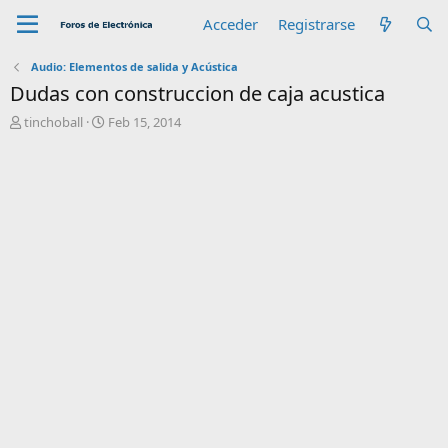
Acceder
Registrarse
Audio: Elementos de salida y Acústica
Dudas con construccion de caja acustica
A
F
tinchoball
Feb 15, 2014
u
e
t
c
o
h
r
a
d
e
i
n
i
c
i
o