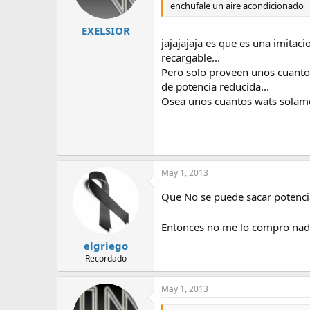
enchufale un aire acondicionado
EXELSIOR
jajajajaja es que es una imitaci
recargable...
Pero solo proveen unos cuantos
de potencia reducida...
Osea unos cuantos wats solame
May 1, 2013
Que No se puede sacar potenci
Entonces no me lo compro na
elgriego
Recordado
May 1, 2013