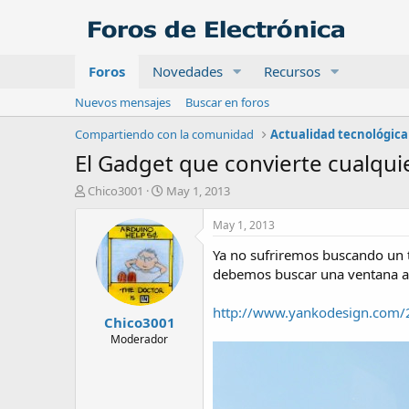
Foros
Novedades
Recursos
Nuevos mensajes
Buscar en foros
Compartiendo con la comunidad
Actualidad tecnológica
El Gadget que convierte cualqu
A
F
Chico3001
May 1, 2013
u
e
t
c
May 1, 2013
o
h
Ya no sufriremos buscando un t
r
a
d
debemos buscar una ventana a l
e
i
http://www.yankodesign.com/
Chico3001
n
i
Moderador
c
i
o