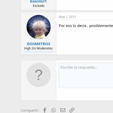
boximil1
Excluido
May 1, 2013
Por eso lo decía , posiblemente
DOSMETROS
High 2m Modereitor
Facebook
WhatsApp
Email
Enlace
Compartir: