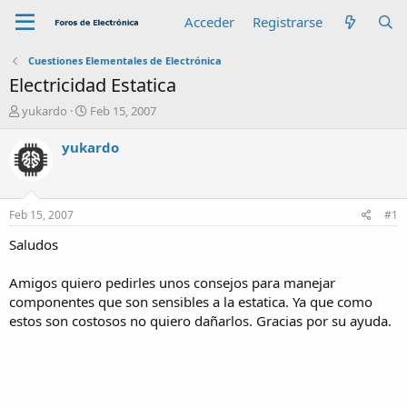
Acceder
Registrarse
Cuestiones Elementales de Electrónica
Electricidad Estatica
A
F
yukardo
Feb 15, 2007
u
e
t
c
yukardo
o
h
r
a
d
e
Feb 15, 2007
#1
i
n
Saludos
i
c
Amigos quiero pedirles unos consejos para manejar
i
componentes que son sensibles a la estatica. Ya que como
o
estos son costosos no quiero dañarlos. Gracias por su ayuda.