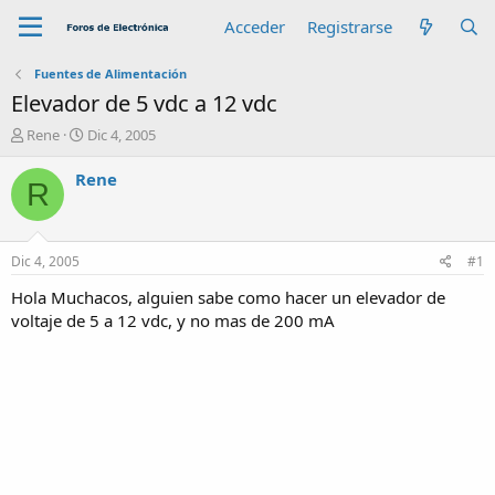
Acceder
Registrarse
Fuentes de Alimentación
Elevador de 5 vdc a 12 vdc
A
F
Rene
Dic 4, 2005
u
e
t
c
Rene
R
o
h
r
a
d
e
Dic 4, 2005
#1
i
n
Hola Muchacos, alguien sabe como hacer un elevador de
i
voltaje de 5 a 12 vdc, y no mas de 200 mA
c
i
o