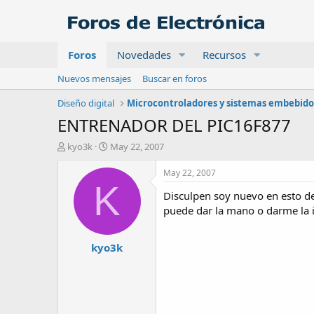
Foros
Novedades
Recursos
Nuevos mensajes
Buscar en foros
Diseño digital
Microcontroladores y sistemas embebido
ENTRENADOR DEL PIC16F877
A
F
kyo3k
May 22, 2007
u
e
t
c
May 22, 2007
o
h
K
Disculpen soy nuevo en esto de
r
a
d
puede dar la mano o darme la i
e
i
kyo3k
n
i
c
i
o