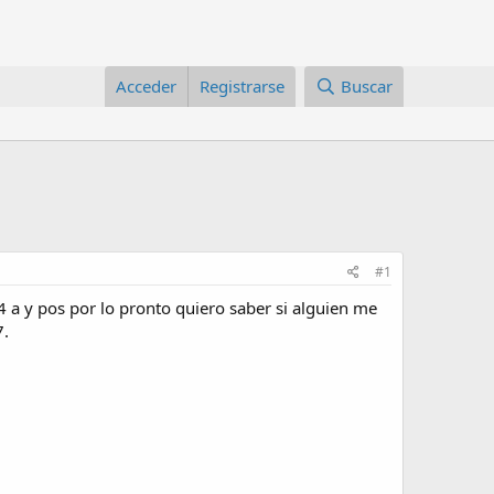
Acceder
Registrarse
Buscar
#1
4 a y pos por lo pronto quiero saber si alguien me
7.