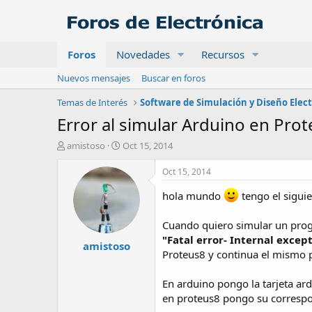
Foros
Novedades
Recursos
Nuevos mensajes
Buscar en foros
Temas de Interés
Software de Simulación y Diseño Elec
Error al simular Arduino en Prot
A
F
amistoso
Oct 15, 2014
u
e
t
c
Oct 15, 2014
o
h
r
a
hola mundo
tengo el sigui
d
e
Cuando quiero simular un progr
i
"Fatal error- Internal exce
amistoso
n
Proteus8 y continua el mismo 
i
c
i
En arduino pongo la tarjeta a
o
en proteus8 pongo su correspond