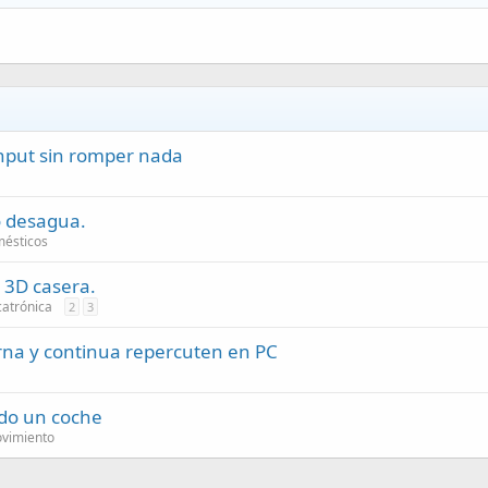
input sin romper nada
o desagua.
mésticos
 3D casera.
catrónica
2
3
rna y continua repercuten en PC
ado un coche
ovimiento