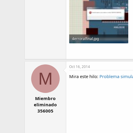
4erroralfinal.jpg
96 KB · Visitas: 15
Oct 16, 2014
M
Mira este hilo:
Problema simul
Miembro
eliminado
356005