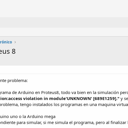
trónico
eus 8
ente problema:
ama de Arduino en Proteus8, todo va bien en la simulación pero a
ption:access violation in module'UNKNOWN' [689E1259]."
y se
problema, tengo instalados los programas en una maquina virtua
rduino uno o la Arduino mega
iente para simular, si me simula el programa, pero al finalizar 