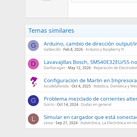
Temas similares
Arduino, cambio de dirección output/
G
Gelbecillo
Feb 8, 2026
Arduino y Raspberry Pi
Lavavajillas Bosch, SMS40E32EU/55 n
D
Danharagan
May 12, 2026
Reparación de Electrodo
Configuracion de Marlin en Impresora
locodelafonola
Oct 4, 2025
Robótica, Domótica y Me
Problema mezclado de corrientes alte
G
Gorzo
Oct 14, 2024
Dudas en general
Simular en cargador que está conect
L
Leioa
Sep 21, 2024
Autotrónica, La Electrónica en m