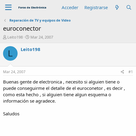
Acceder
Registrarse
Reparación de TV y equipos de Video
euroconector
A
F
Leito198
Mar 24, 2007
u
e
t
c
Leito198
L
o
h
r
a
d
e
Mar 24, 2007
#1
i
n
Buenas gente de electronica , necesito si alguien tiene o
i
puede conseguirme el detalle de el euroconetor , es decir ,
c
como esta hecho , si alguien tiene algun esquema o
i
información se agradece.
o
Saludos