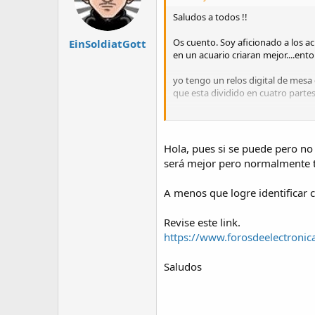
Saludos a todos !!
Os cuento. Soy aficionado a los acu
EinSoldiatGott
en un acuario criaran mejor....entonc
yo tengo un relos digital de mesa 
que esta dividido en cuatro parte
Si me podeis ayudar o aportar algu
Muchas gracias deantemano.
Hola, pues si se puede pero no 
será mejor pero normalmente t
A menos que logre identificar cu
Revise este link.
https://www.forosdeelectroni
Saludos