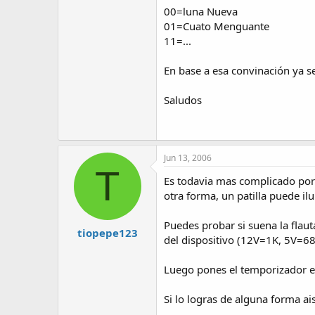
00=luna Nueva
01=Cuato Menguante
11=...
En base a esa convinación ya s
Saludos
Jun 13, 2006
T
Es todavia mas complicado porqu
otra forma, un patilla puede 
Puedes probar si suena la flaut
tiopepe123
del dispositivo (12V=1K, 5V=680
Luego pones el temporizador en
Si lo logras de alguna forma ai