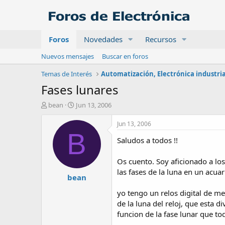
Foros
Novedades
Recursos
Nuevos mensajes
Buscar en foros
Temas de Interés
Fases lunares
A
F
bean
Jun 13, 2006
u
e
t
c
Jun 13, 2006
o
h
B
Saludos a todos !!
r
a
d
e
Os cuento. Soy aficionado a los
i
las fases de la luna en un acuari
bean
n
i
yo tengo un relos digital de me
c
de la luna del reloj, que esta 
i
o
funcion de la fase lunar que to