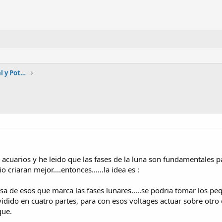
Automatización, Electrónica industrial y Potencia
 acuarios y he leido que las fases de la luna son fundamentales pa
o criaran mejor....entonces......la idea es :
sa de esos que marca las fases lunares.....se podria tomar los p
dividido en cuatro partes, para con esos voltages actuar sobre otr
que.