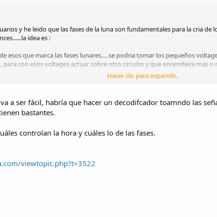
arios y he leido que las fases de la luna son fundamentales para la cria de l
es......la idea es :
de esos que marca las fases lunares.....se podria tomar los pequeños voltages
s, para con esos voltages actuar sobre otro circuito y que encendiera mas o 
Hacer clic para expandir...
na idea para el tema, todo sera bien recibido.
va a ser fácil, habría que hacer un decodifcador toamndo las señ
ienen bastantes.
áles controlan la hora y cuáles lo de las fases.
ca.com/viewtopic.php?t=3522