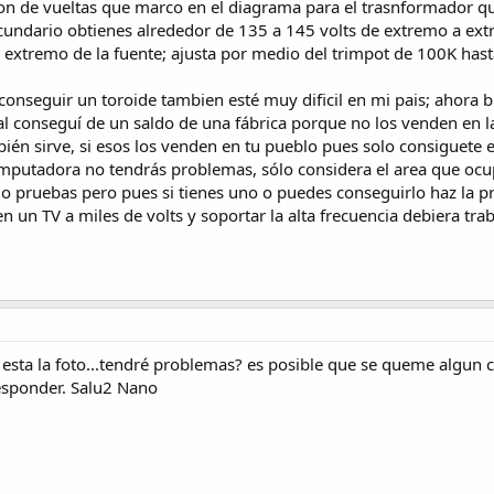
ion de vueltas que marco en el diagrama para el trasnformador que
secundario obtienes alrededor de 135 a 145 volts de extremo a ext
 extremo de la fuente; ajusta por medio del trimpot de 100K hast
onseguir un toroide tambien esté muy dificil en mi pais; ahora bi
al conseguí de un saldo de una fábrica porque no los venden en las
én sirve, si esos los venden en tu pueblo pues solo consiguete 
putadora no tendrás problemas, sólo considera el area que ocup
do pruebas pero pues si tienes uno o puedes conseguirlo haz la p
 en un TV a miles de volts y soportar la alta frecuencia debiera trab
ue esta la foto...tendré problemas? es posible que se queme algu
esponder. Salu2 Nano