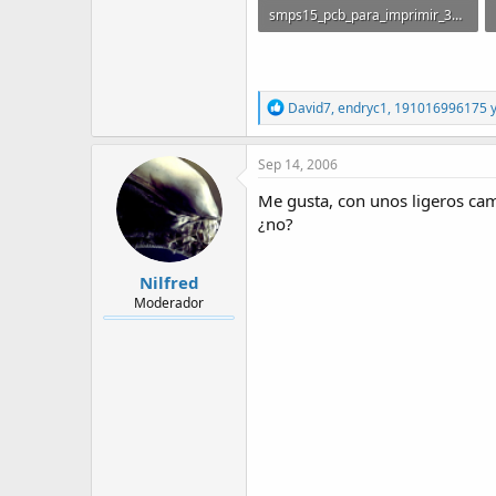
smps15_pcb_para_imprimir_379.pdf
124.3 KB · Visitas: 16,907
R
David7
,
endryc1
,
191016996175
y
e
a
c
Sep 14, 2006
t
i
Me gusta, con unos ligeros cam
o
¿no?
n
s
:
Nilfred
Moderador