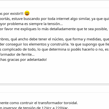
 por existir!!!
portás, estuve buscando por toda internet algo similar, ya que q
ayor problema es siempre la tensión...
or favor me expliques lo más detalladamente que te sea posible, 
bres, qué ancho debe tener el núcleo, que forma y medidas, que pe
der conseguir los elementos y construírla. Ya que supongo que lleg
 complicado de todo, lo que determina si podés hacerlo o no, es 
ormador de ferrite...
has gracias por adelantado!
ente como contruir el transformador toroidal.
un inversor de tensión de 12Vcc a 220Vac.