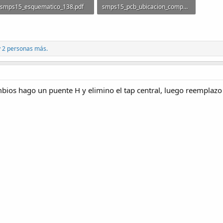
smps15_esquematico_138.pdf
smps15_pcb_ubicacion_componentes_628.pdf
30.7 KB · Visitas: 27,723
145.2 KB · Visitas: 18,474
 2 personas más.
bios hago un puente H y elimino el tap central, luego reemplazo