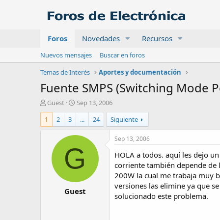
Foros
Novedades
Recursos
Nuevos mensajes
Buscar en foros
Temas de Interés
Aportes y documentación
Fuente SMPS (Switching Mode P
A
F
Guest
Sep 13, 2006
u
e
1
2
3
...
24
Siguiente
t
c
o
h
r
a
Sep 13, 2006
d
G
HOLA a todos. aquí les dejo un
e
i
corriente también depende de l
n
200W la cual me trabaja muy bi
i
versiones las elimine ya que se
Guest
c
solucionado este problema.
i
o