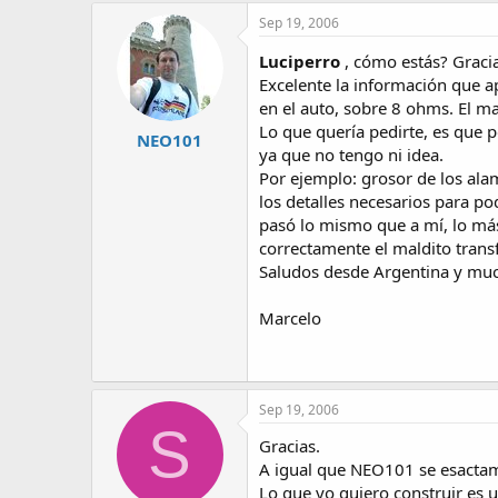
Sep 19, 2006
Luciperro
, cómo estás? Gracias
Excelente la información que a
en el auto, sobre 8 ohms. El m
Lo que quería pedirte, es que p
NEO101
ya que no tengo ni idea.
Por ejemplo: grosor de los alam
los detalles necesarios para po
pasó lo mismo que a mí, lo más
correctamente el maldito transf
Saludos desde Argentina y muc
Marcelo
Sep 19, 2006
S
Gracias.
A igual que NEO101 se esactam
Lo que yo quiero construir es 