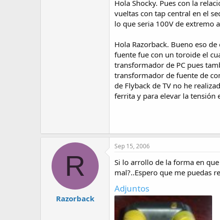
Hola Shocky. Pues con la relac
vueltas con tap central en el 
lo que seria 100V de extremo a
Hola Razorback. Bueno eso de c
fuente fue con un toroide el cu
transformador de PC pues tambi
transformador de fuente de com
de Flyback de TV no he realiza
ferrita y para elevar la tensión
Sep 15, 2006
R
Si lo arrollo de la forma en q
mal?..Espero que me puedas r
Adjuntos
Razorback