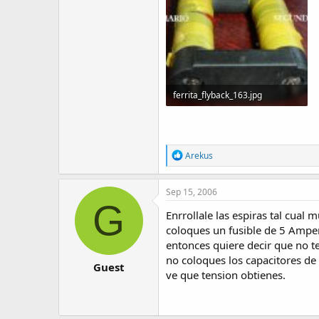
ferrita_flyback_163.jpg
40.1 KB · Visitas: 31,200
R
Arekus
e
a
c
Sep 15, 2006
t
G
i
Enrrollale las espiras tal cual
o
coloques un fusible de 5 Amper
n
entonces quiere decir que no te
s
:
no coloques los capacitores de 
Guest
ve que tension obtienes.