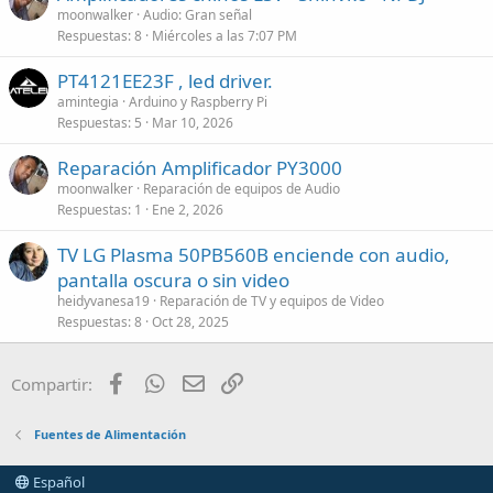
moonwalker
Audio: Gran señal
Respuestas
8
Miércoles a las 7:07 PM
PT4121EE23F , led driver.
amintegia
Arduino y Raspberry Pi
Respuestas
5
Mar 10, 2026
Reparación Amplificador PY3000
moonwalker
Reparación de equipos de Audio
Respuestas
1
Ene 2, 2026
TV LG Plasma 50PB560B enciende con audio,
pantalla oscura o sin video
heidyvanesa19
Reparación de TV y equipos de Video
Respuestas
8
Oct 28, 2025
Facebook
WhatsApp
Email
Enlace
Compartir:
Fuentes de Alimentación
Español