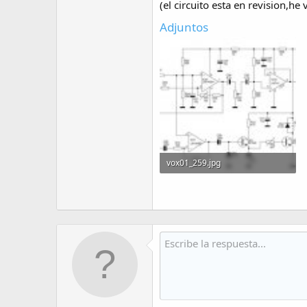
(el circuito esta en revision,he
Adjuntos
vox01_259.jpg
32.7 KB · Visitas: 461