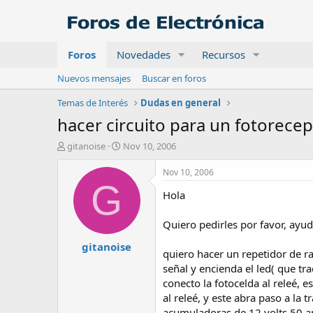
Foros
Novedades
Recursos
Nuevos mensajes
Buscar en foros
Temas de Interés
Dudas en general
hacer circuito para un fotorecep
A
F
gitanoise
Nov 10, 2006
u
e
t
c
Nov 10, 2006
o
h
G
Hola
r
a
d
e
Quiero pedirles por favor, ayud
i
gitanoise
n
quiero hacer un repetidor de r
i
señal y encienda el led( que tr
c
conecto la fotocelda al releé, 
i
o
al releé, y este abra paso a la
acumuladoras de 12 volts 50 