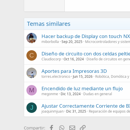
Temas similares
Hacer backup de Display con touch 
miborbolla
Sep 20, 2025
Microcontroladores y sist
Diseño de circuito con dos celdas pelti
C
Claudiocorp
Oct 16, 2024
Diseño de circuitos en gen
Aportes para Impresoras 3D
torres.electronico
Jun 15, 2026
Robótica, Domótica y
Encendido de luz mediante un flujo
M
megonme
Dic 13, 2024
Dudas en general
Ajustar Correctamente Corriente de 
J
joaquinmjuan
Dic 31, 2025
Reparación de equipos d
Facebook
WhatsApp
Email
Enlace
Compartir: