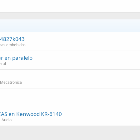
NX4827k043
emas embebidos
er en paralelo
eral
 Mecatrónica
BIAS en Kenwood KR-6140
e Audio