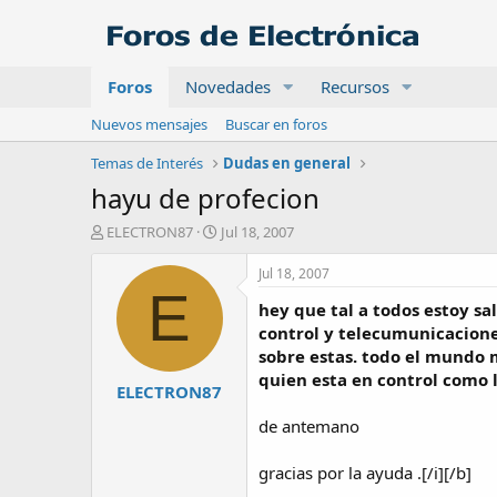
Foros
Novedades
Recursos
Nuevos mensajes
Buscar en foros
Temas de Interés
Dudas en general
hayu de profecion
A
F
ELECTRON87
Jul 18, 2007
u
e
t
c
Jul 18, 2007
o
h
E
hey que tal a todos estoy sa
r
a
d
control y telecumunicacione
e
sobre estas. todo el mundo 
i
quien esta en control como l
ELECTRON87
n
i
de antemano
c
i
o
gracias por la ayuda .[/i][/b]