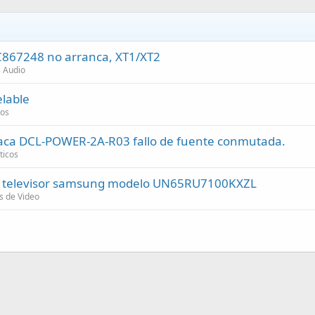
C867248 no arranca, XT1/XT2
e Audio
elable
cos
laca DCL-POWER-2A-R03 fallo de fuente conmutada.
ticos
de televisor samsung modelo UN65RU7100KXZL
s de Video