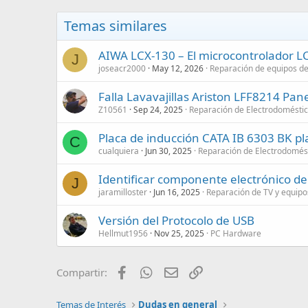
Temas similares
AIWA LCX-130 – El microcontrolador L
J
joseacr2000
May 12, 2026
Reparación de equipos d
Falla Lavavajillas Ariston LFF8214 Pan
Z10561
Sep 24, 2025
Reparación de Electrodomésti
Placa de inducción CATA IB 6303 BK p
C
cualquiera
Jun 30, 2025
Reparación de Electrodomés
Identificar componente electrónico 
J
jaramilloster
Jun 16, 2025
Reparación de TV y equipo
Versión del Protocolo de USB
Hellmut1956
Nov 25, 2025
PC Hardware
Facebook
WhatsApp
Email
Enlace
Compartir:
Temas de Interés
Dudas en general