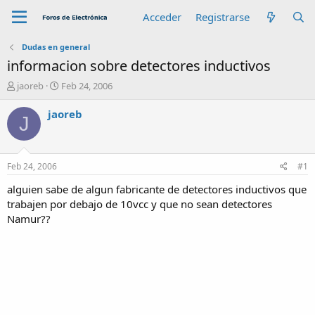
Acceder
Registrarse
Dudas en general
informacion sobre detectores inductivos
A
F
jaoreb
Feb 24, 2006
u
e
t
c
jaoreb
J
o
h
r
a
d
e
Feb 24, 2006
#1
i
n
alguien sabe de algun fabricante de detectores inductivos que
i
trabajen por debajo de 10vcc y que no sean detectores
c
Namur??
i
o