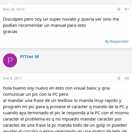
Nov 26, 2010
#7
Disculpen pero soy un super novato y quería ver sino me
podían recomendar un manual para esto
gracias
Responder
PiTter M
P
Ene 8, 2011
#8
hola bueno soy nuevo en esto con visual basic y qria
comunicar un pic con la PC pero
al mandar una frase de un textbox lo manda muy rapido y
program mi pic para q prosese el caracter q mando de la PC y
cuando aya terminado el pic le responda a la PC con el mismo
caracter el problema es q no mpuedo mandar caracter por
caractes de una frase la pc manda todo de un golp m pueden
ayudar el circuito q estoy realizando es una matriz de leds de