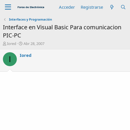
Acceder
Registrarse
Interfaces y Programación
Interface en Visual Basic Para comunicacion
PIC-PC
A
F
Iored
Abr 28, 2007
u
e
t
c
Iored
I
o
h
r
a
d
e
i
n
i
c
i
o