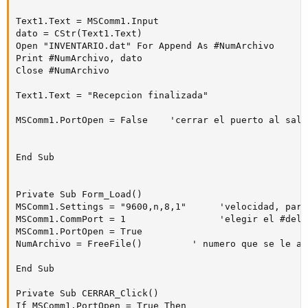
Text1.Text = MSComm1.Input

dato = CStr(Text1.Text)

Open "INVENTARIO.dat" For Append As #NumArchivo

Print #NumArchivo, dato

Close #NumArchivo

Text1.Text = "Recepcion finalizada"

MSComm1.PortOpen = False    'cerrar el puerto al sali
End Sub

Private Sub Form_Load()

MSComm1.Settings = "9600,n,8,1"      'velocidad, parid
MSComm1.CommPort = 1                 'elegir el #del p
MSComm1.PortOpen = True

NumArchivo = FreeFile()         ' numero que se le as
End Sub

Private Sub CERRAR_Click()

If MSComm1.PortOpen = True Then
