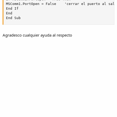
MSComm1.PortOpen = False    'cerrar el puerto al sali
End If

End

End Sub
Agradesco cualquier ayuda al respecto