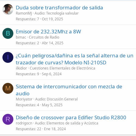
Duda sobre transformador de salida
RamonMJ
Audio: Tecnología valvular
Respuestas
7
Oct 19, 2025
Emisor de 232.32Mhz a 8W
B
bimac
Circuitos de Radio
Respuestas
2
Abr 14, 2025
¿Cuán peligrosa/dañina es la señal alterna de un
I
trazador de curvas? Modelo NI-210SD
ilkidior
Cuestiones Elementales de Electrónica
Respuestas
9
Sep 6, 2024
Sistema de intercomunicador con mezcla de
M
audio
Moriyator
Audio: Discusión General
Respuestas
4
May 5, 2025
Diseño de crossover para Edifier Studio R2800
R
rodrigocn
Audio: Elementos de salida y Acústica
Respuestas
22
Ene 18, 2024