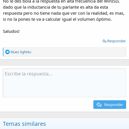
No le des bola a la respuesta en alta frecuencia del WinISD,
dado que la inductancia de tu parlante es alta da esta
respuesta pero no tiene nada que ver con la realidad, es mas,
si no la pones te va a calcular igual el volumen óptimo.
Saludos!
Responder
R
blues light4u
e
a
c
t
i
o
n
s
:
Responder
Temas similares