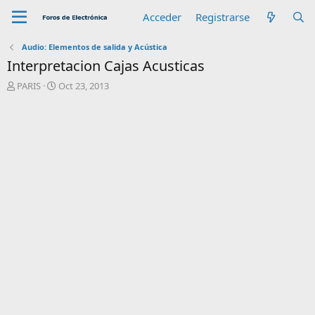
Acceder
Registrarse
Audio: Elementos de salida y Acústica
Interpretacion Cajas Acusticas
A
F
PARIS
Oct 23, 2013
u
e
t
c
o
h
r
a
d
e
i
n
i
c
i
o