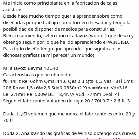
Me inicio como principiante en la fabricacion de cajas
acusticas.
Desde hace mucho tiempo queria aprender sobre como
diseñarlas porque trabajo como tornero fresador y tengo la
posibilidad de disponer de medios para construirlas.
Bien, resumiendo, selecciono el altavoz (woofer) que deseo y
obtengo segun por lo que he ido aprendiendo el WINDISD.
Para todo diseño tengo que aprender que significan las
dichosas graficas (a mi parecer un mundo).
Mi altavoz: Beyma 12G40
Caracteristicas que he obtenido:
fs=44Hz Re=6ohm Qms=11,6 Qes:0,3 Qts=0,3 Vas= 81l Cms=
206 Rms= 1,5 n%=2,3 Sd=0,0530m2 Xmax=6mm Vd=316
Le=2,1mH Pe=500w BL=18,4N/A VCd=77mm Dvol=4l
Segun el fabricante: Volumen de caja: 20 / 70l 0.7 / 2.6 ft. 3
Duda 1. ¿El volumen que me indica el fabricante es entre 20 y
70 l?
Duda 2. Analizando las graficas de Winisd obtengo dos curvas