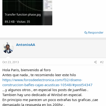
Transfer function phase.jpg
89.3 KB · Visitas: 35
Responder
AntonioAA
Oct 23, 2013
#2
Hola Paris, bienvenido al foro
Antes que nada , te recomiendo leer este hilo
https://www.forosdeelectronica.com/f32/diseno-
construccion-bafles-cajas-acusticas-10548/#post54347
...y algunos otros , en especial los posts de juanfilas .
Tambien hay uno dedicado al WinIsd en especial.
En principio me parecen un poco extrañas tus graficas ,cae
demasiado la respuesta en los 200hz .