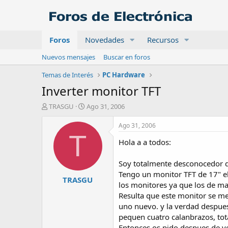
Foros
Novedades
Recursos
Nuevos mensajes
Buscar en foros
Temas de Interés
PC Hardware
Inverter monitor TFT
A
F
TRASGU
Ago 31, 2006
u
e
t
c
Ago 31, 2006
o
h
T
Hola a a todos:
r
a
d
e
Soy totalmente desconocedor de
i
Tengo un monitor TFT de 17" e
TRASGU
n
los monitores ya que los de ma
i
Resulta que este monitor se me
c
uno nuevo. y la verdad despue
i
o
pequen cuatro calanbrazos, tot
Entonces os pido despues de ve