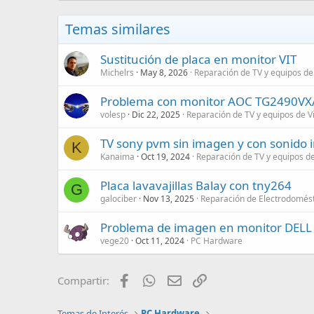
Temas similares
Sustitución de placa en monitor VIT
Michelrs
May 8, 2026
Reparación de TV y equipos de
Problema con monitor AOC TG2490VX
volesp
Dic 22, 2025
Reparación de TV y equipos de V
TV sony pvm sin imagen y con sonido in
K
Kanaima
Oct 19, 2024
Reparación de TV y equipos d
Placa lavavajillas Balay con tny264
G
galociber
Nov 13, 2025
Reparación de Electrodomést
Problema de imagen en monitor DEL
vege20
Oct 11, 2024
PC Hardware
Facebook
WhatsApp
Email
Enlace
Compartir:
Temas de Interés
PC Hardware