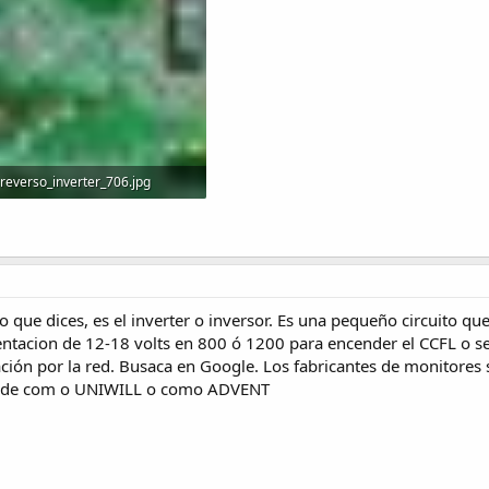
reverso_inverter_706.jpg
119.9 KB · Visitas: 68
 que dices, es el inverter o inversor. Es una pequeño circuito que
tacion de 12-18 volts en 800 ó 1200 para encender el CCFL o sea
n por la red. Busaca en Google. Los fabricantes de monitores so
 vende com o UNIWILL o como ADVENT