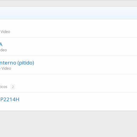
 Video
A
ideo
terno (pitido)
e Video
icos
2
L P2214H