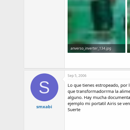
anverso_inverter_134.jpg
74.9 KB · Visitas: 60
Sep 5, 2006
S
Lo que tienes estropeado, por lo
que transformadorrma la alimen
alguno. Hay mucha documentació
ejemplo mi portatil Airis se
smxabi
Suerte