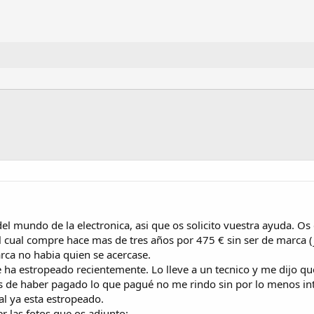
l mundo de la electronica, asi que os solicito vuestra ayuda. Os
l cual compre hace mas de tres años por 475 € sin ser de marca 
rca no habia quien se acercase.
 ha estropeado recientemente. Lo lleve a un tecnico y me dijo qu
s de haber pagado lo que pagué no me rindo sin por lo menos i
al ya esta estropeado.
r las fotos que os adjunto: