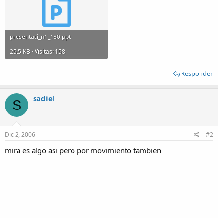
presentaci_n1_180.ppt
25.5 KB · Visitas: 158
Responder
sadiel
S
Dic 2, 2006
#2
mira es algo asi pero por movimiento tambien