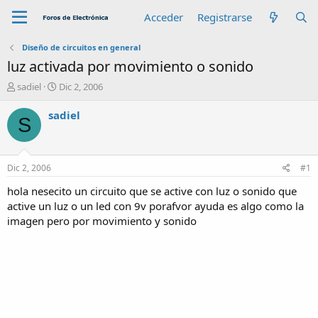
Acceder
Registrarse
Diseño de circuitos en general
luz activada por movimiento o sonido
A
F
sadiel
Dic 2, 2006
u
e
t
c
sadiel
S
o
h
r
a
d
e
Dic 2, 2006
#1
i
n
hola nesecito un circuito que se active con luz o sonido que
i
active un luz o un led con 9v porafvor ayuda es algo como la
c
imagen pero por movimiento y sonido
i
o