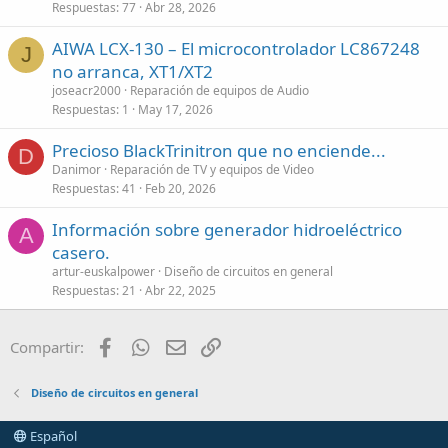
Respuestas
77
Abr 28, 2026
AIWA LCX-130 – El microcontrolador LC867248
J
no arranca, XT1/XT2
joseacr2000
Reparación de equipos de Audio
Respuestas
1
May 17, 2026
Precioso BlackTrinitron que no enciende...
D
Danimor
Reparación de TV y equipos de Video
Respuestas
41
Feb 20, 2026
Información sobre generador hidroeléctrico
A
casero.
artur-euskalpower
Diseño de circuitos en general
Respuestas
21
Abr 22, 2025
Facebook
WhatsApp
Email
Enlace
Compartir:
Diseño de circuitos en general
Español