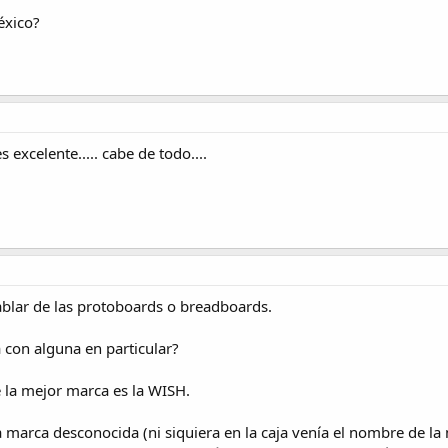
éxico?
s excelente..... cabe de todo....
ablar de las protoboards o breadboards.
con alguna en particular?
e la mejor marca es la WISH.
arca desconocida (ni siquiera en la caja venía el nombre de la 