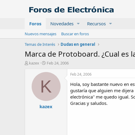
Foros
Novedades
Recursos
Nuevos mensajes
Buscar en foros
Temas de Interés
Dudas en general
Marca de Protoboard. ¿Cual es l
A
F
kazex
Feb 24, 2006
u
e
t
c
Feb 24, 2006
o
h
K
Hola, soy bastante nuevo en e
r
a
d
gustaría que alguien me dijera 
e
electrónica'' me quedo igual. S
i
Gracias y saludos.
kazex
n
i
c
i
o