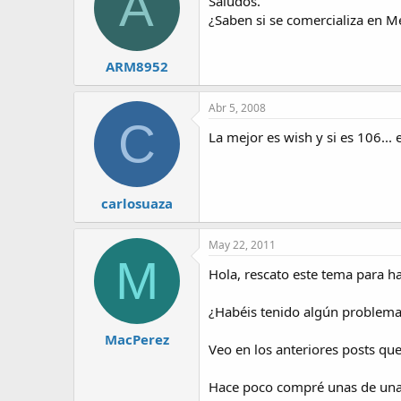
A
Saludos.
¿Saben si se comercializa en M
ARM8952
Abr 5, 2008
C
La mejor es wish y si es 106... e
carlosuaza
May 22, 2011
M
Hola, rescato este tema para h
¿Habéis tenido algún problema 
MacPerez
Veo en los anteriores posts qu
Hace poco compré unas de una m