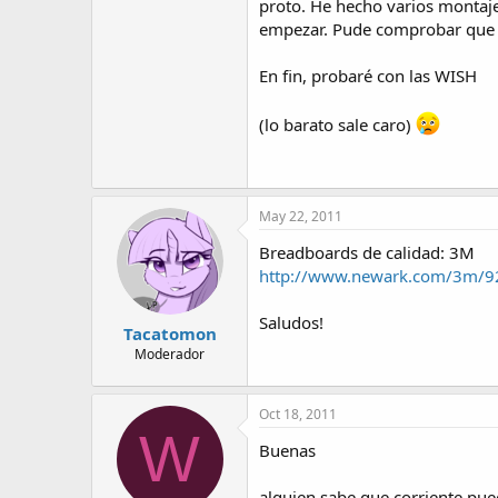
proto. He hecho varios montaje
empezar. Pude comprobar que e
En fin, probaré con las WISH
(lo barato sale caro)
May 22, 2011
Breadboards de calidad: 3M
http://www.newark.com/3m/
Saludos!
Tacatomon
Moderador
Oct 18, 2011
W
Buenas
alguien sabe que corriente pue