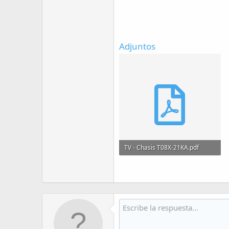
Adjuntos
TV - Chasis T08X-21KA.pdf
957.4 KB · Visitas: 40