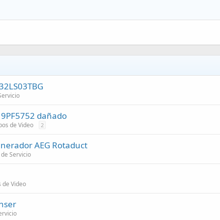
N32LS03TBG
ervicio
o 19PF5752 dañado
pos de Video
2
enerador AEG Rotaduct
de Servicio
s de Video
nser
rvicio