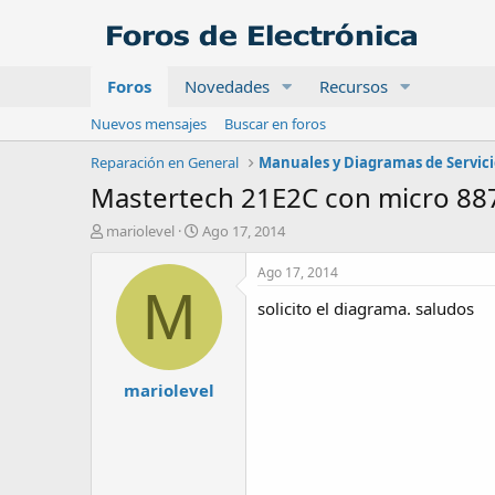
Foros
Novedades
Recursos
Nuevos mensajes
Buscar en foros
Reparación en General
Manuales y Diagramas de Servic
Mastertech 21E2C con micro 8
A
F
mariolevel
Ago 17, 2014
u
e
t
c
Ago 17, 2014
o
h
M
solicito el diagrama. saludos
r
a
d
e
i
mariolevel
n
i
c
i
o