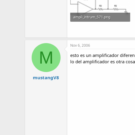
ampli_intrum_571.png
1.4 KB · Visitas: 2,440
Nov 6, 2006
M
esto es un amplificador diferen
lo del amplificador es otra cosa
mustangV8