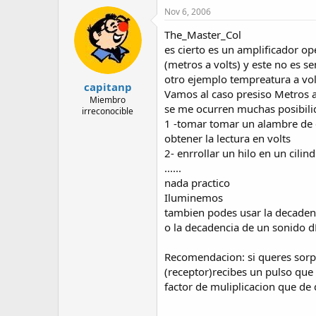
Nov 6, 2006
The_Master_Col
es cierto es un amplificador op
(metros a volts) y este no es se
otro ejemplo tempreatura a vol
capitanp
Vamos al caso presiso Metros a
Miembro
se me ocurren muchas posibili
irreconocible
1 -tomar tomar un alambre de c
obtener la lectura en volts
2- enrrollar un hilo en un cili
......
nada practico
Iluminemos
tambien podes usar la decaden
o la decadencia de un sonido 
Recomendacion: si queres sorpr
(receptor)recibes un pulso que
factor de muliplicacion que de