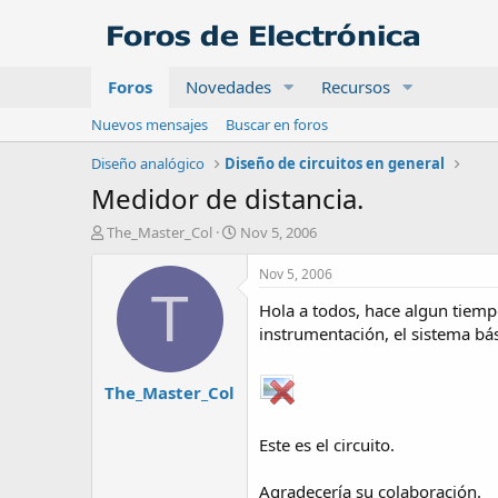
Foros
Novedades
Recursos
Nuevos mensajes
Buscar en foros
Diseño analógico
Diseño de circuitos en general
Medidor de distancia.
A
F
The_Master_Col
Nov 5, 2006
u
e
t
c
Nov 5, 2006
o
h
T
Hola a todos, hace algun tiemp
r
a
d
instrumentación, el sistema bási
e
i
The_Master_Col
n
i
c
Este es el circuito.
i
o
Agradecería su colaboración.