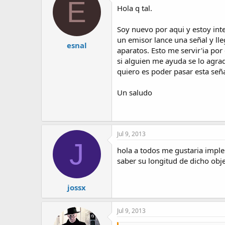
E
Hola q tal.
Soy nuevo por aqui y estoy int
un emisor lance una señal y lle
esnal
aparatos. Esto me servir'ia por
si alguien me ayuda se lo agra
quiero es poder pasar esta señ
Un saludo
Jul 9, 2013
J
hola a todos me gustaria imple
saber su longitud de dicho obj
jossx
Jul 9, 2013