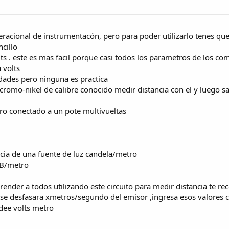
eracional de instrumentacón, pero para poder utilizarlo tenes qu
ncillo
ts . este es mas facil porque casi todos los parametros de los co
 volts
dades pero ninguna es practica
romo-nikel de calibre conocido medir distancia con el y luego s
ndro conectado a un pote multivueltas
cia de una fuente de luz candela/metro
dB/metro
ender a todos utilizando este circuito para medir distancia te re
 se desfasara xmetros/segundo del emisor ,ingresa esos valores co
 dee volts metro