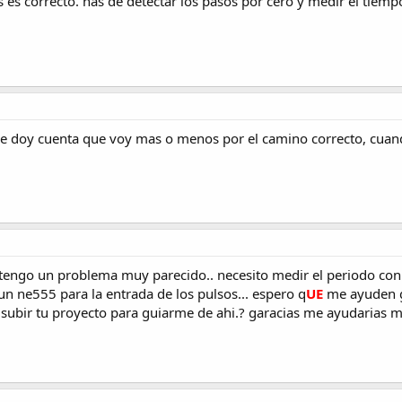
es correcto. has de detectar los pasos por cero y medir el tiemp
me doy cuenta que voy mas o menos por el camino correcto, cuand
engo un problema muy parecido.. necesito medir el periodo con 
un ne555 para la entrada de los pulsos... espero q
UE
me ayuden g
subir tu proyecto para guiarme de ahi.? garacias me ayudarias 