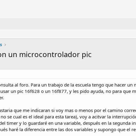
s
on un microcontrolador pic
onsulta al foro. Para un trabajo de la escuela tengo que hacer un
usar un pic 16f628 o un 16f877, y les pido ayuda, no para que 
r.
gustaria que me indicaran si voy mas o menos por el camino cor
no se cual es el ideal para esta tarea), voy a acitvar la interrup
 del timer y lo guardaré en una variable, después en la segunda int
ués haré la diferencia entre las dos variables y supongo que el r