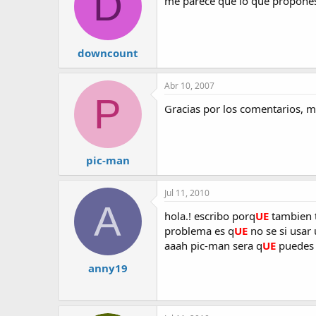
D
me parece que lo que propones 
downcount
Abr 10, 2007
P
Gracias por los comentarios, 
pic-man
Jul 11, 2010
A
hola.! escribo porq
UE
tambien t
problema es q
UE
no se si usar 
aaah pic-man sera q
UE
puedes 
anny19