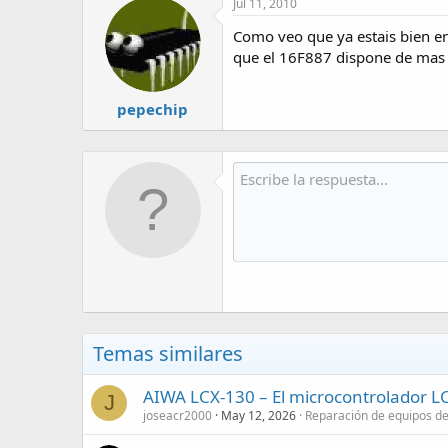
Jul 11, 2010
Como veo que ya estais bien enc
que el 16F887 dispone de mas 
pepechip
Temas similares
AIWA LCX-130 – El microcontrolador L
J
joseacr2000
May 12, 2026
Reparación de equipos d