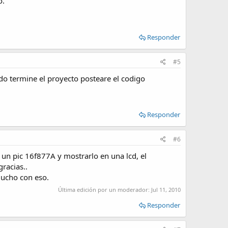
o.
Responder
#5
o termine el proyecto posteare el codigo
Responder
#6
un pic 16f877A y mostrarlo en una lcd, el
racias..
mucho con eso.
Última edición por un moderador:
Jul 11, 2010
Responder