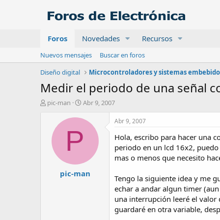
Foros
Novedades
Recursos
Nuevos mensajes
Buscar en foros
Diseño digital
Microcontroladores y sistemas embebido
Medir el periodo de una señal c
A
F
pic-man
Abr 9, 2007
u
e
t
c
Abr 9, 2007
o
h
P
Hola, escribo para hacer una c
r
a
d
periodo en un lcd 16x2, puedo 
e
mas o menos que necesito hace
i
pic-man
n
Tengo la siguiente idea y me 
i
echar a andar algun timer (aun 
c
una interrupción leeré el valor
i
o
guardaré en otra variable, desp