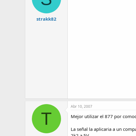
strakk82
Abr 10, 2007
T
Mejor utilizar el 877 por como
La señal la aplicaria a un com
2k2 a 5V.