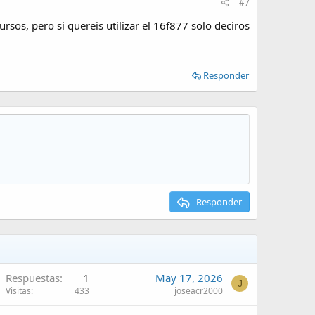
#7
sos, pero si quereis utilizar el 16f877 solo deciros
Responder
Responder
Respuestas
1
May 17, 2026
J
Visitas
433
joseacr2000