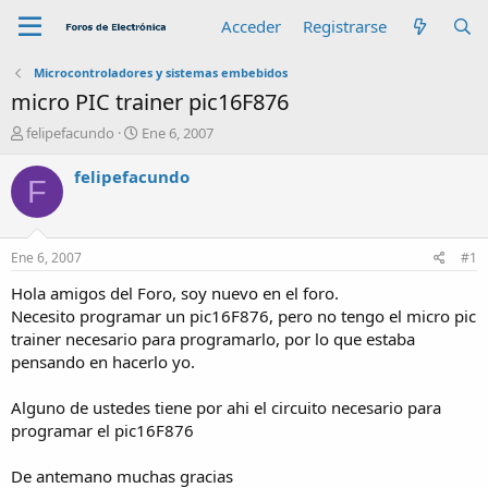
Acceder
Registrarse
Microcontroladores y sistemas embebidos
micro PIC trainer pic16F876
A
F
felipefacundo
Ene 6, 2007
u
e
t
c
felipefacundo
F
o
h
r
a
d
e
Ene 6, 2007
#1
i
n
Hola amigos del Foro, soy nuevo en el foro.
i
Necesito programar un pic16F876, pero no tengo el micro pic
c
trainer necesario para programarlo, por lo que estaba
i
pensando en hacerlo yo.
o
Alguno de ustedes tiene por ahi el circuito necesario para
programar el pic16F876
De antemano muchas gracias