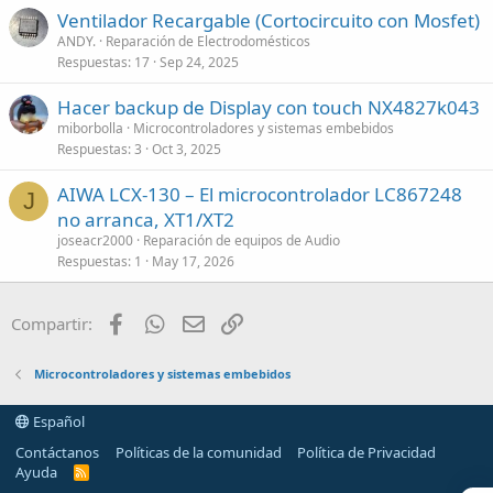
Ventilador Recargable (Cortocircuito con Mosfet)
ANDY.
Reparación de Electrodomésticos
Respuestas
17
Sep 24, 2025
Hacer backup de Display con touch NX4827k043
miborbolla
Microcontroladores y sistemas embebidos
Respuestas
3
Oct 3, 2025
AIWA LCX-130 – El microcontrolador LC867248
J
no arranca, XT1/XT2
joseacr2000
Reparación de equipos de Audio
Respuestas
1
May 17, 2026
Facebook
WhatsApp
Email
Enlace
Compartir:
Microcontroladores y sistemas embebidos
Español
Contáctanos
Políticas de la comunidad
Política de Privacidad
Ayuda
R
S