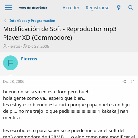
Acceder
Registrarse
Interfaces y Programación
Modificación de Soft - Reproductor mp3
Player XD (Commodore)
A
F
Fierros
Dic 28, 2006
u
e
t
c
Fierros
F
o
h
r
a
d
e
Dic 28, 2006
#1
i
n
bueno no se si va en este foro pero bueh...
i
hola gente como va.. espero que bien...
c
les estoy escribiendo esta carta porque papa noel es un hijo
i
de p.... no me trajo lo que pedi!!!!!!!!!!!!!!!!!!!!!!!!1 kakakajj nah
o
mentira
les escribo esto para saber si se puede mejorar el soft del
mp3 commodore de 128MB..... o algo como para modificar el