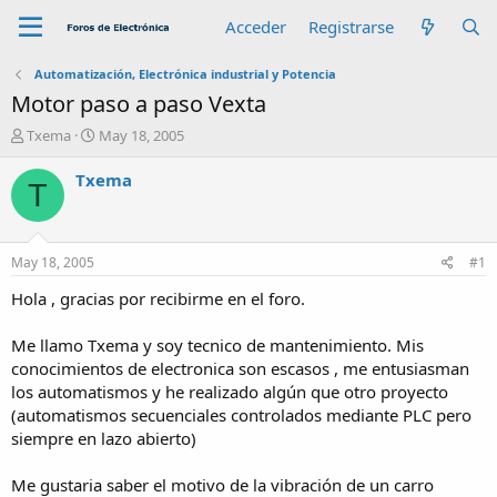
Acceder
Registrarse
Automatización, Electrónica industrial y Potencia
Motor paso a paso Vexta
A
F
Txema
May 18, 2005
u
e
t
c
Txema
T
o
h
r
a
d
e
May 18, 2005
#1
i
n
Hola , gracias por recibirme en el foro.
i
c
Me llamo Txema y soy tecnico de mantenimiento. Mis
i
conocimientos de electronica son escasos , me entusiasman
o
los automatismos y he realizado algún que otro proyecto
(automatismos secuenciales controlados mediante PLC pero
siempre en lazo abierto)
Me gustaria saber el motivo de la vibración de un carro