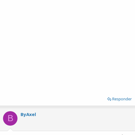
Responder
ByAxel
B