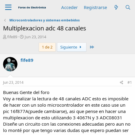
Acceder
Registrarse
Microcontroladores y sistemas embebidos
Multiplexacion adc 48 canales
A
F
fife89
Jun 23, 2014
u
e
Último
1 de 2
Siguiente
t
c
o
h
r
a
fife89
d
e
i
n
Jun 23, 2014
#1
i
c
Buenas Gente del foro
i
Voy a realizar la lectura de 48 canales ADC esto es imposible
o
de hacer con un solo microcontrolador en este caso use un
pic 16f877A(puede cambiarse), asi que pense en hacer una
multiplexacion de esto utilizando 3 4067N y 3 ADC08031
Diseñe un circuito con las conexiones adecuadas pero aun no
lo monté por que tengo varias dudas que espero puedan ser