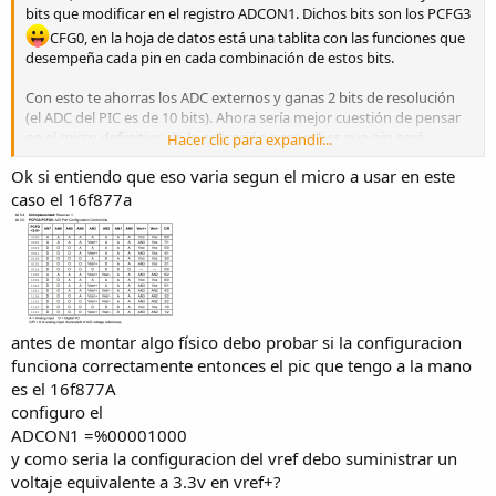
bits que modificar en el registro ADCON1. Dichos bits son los PCFG3
CFG0, en la hoja de datos está una tablita con las funciones que
desempeña cada pin en cada combinación de estos bits.
Con esto te ahorras los ADC externos y ganas 2 bits de resolución
(el ADC del PIC es de 10 bits). Ahora sería mejor cuestión de pensar
en el micro definitivo de la aplicación para saber que pin será
Hacer clic para expandir...
entrada analógica y cual Vref+; esto porque de PIC a PIC estas
Ok si entiendo que eso varia segun el micro a usar en este
configuraciones suelen variar
caso el 16f877a
antes de montar algo físico debo probar si la configuracion
funciona correctamente entonces el pic que tengo a la mano
es el 16f877A
configuro el
ADCON1 =%00001000
y como seria la configuracion del vref debo suministrar un
voltaje equivalente a 3.3v en vref+?