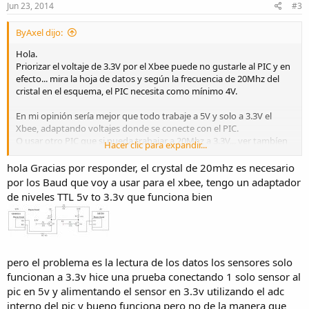
Jun 23, 2014
#3
ByAxel dijo:
Hola.
Priorizar el voltaje de 3.3V por el Xbee puede no gustarle al PIC y en
efecto... mira la hoja de datos y según la frecuencia de 20Mhz del
cristal en el esquema, el PIC necesita como mínimo 4V.
En mi opinión sería mejor que todo trabaje a 5V y solo a 3.3V el
Xbee, adaptando voltajes donde se conecte con el PIC.
O usar otro PIC que si pueda trabajar a 20Mhz a 3.3V... ver tambíen
Hacer clic para expandir...
en la hoja de datos el mínimo de V que requiere el resto de
integrados
hola Gracias por responder, el crystal de 20mhz es necesario
por los Baud que voy a usar para el xbee, tengo un adaptador
Saludos.
de niveles TTL 5v to 3.3v que funciona bien
pero el problema es la lectura de los datos los sensores solo
funcionan a 3.3v hice una prueba conectando 1 solo sensor al
pic en 5v y alimentando el sensor en 3.3v utilizando el adc
interno del pic y bueno funciona pero no de la manera que