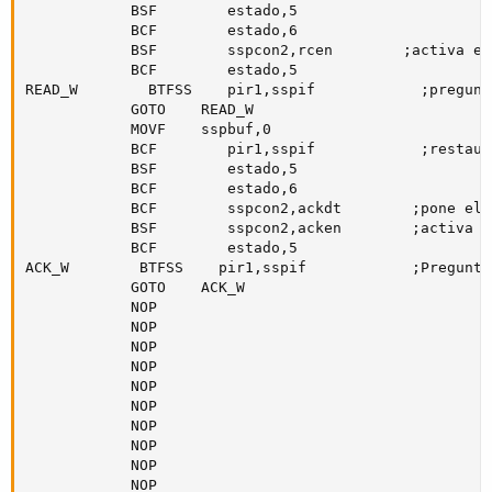
            BSF        estado,5

            BCF        estado,6

            BSF        sspcon2,rcen        ;activa el
            BCF        estado,5

READ_W        BTFSS    pir1,sspif            ;pregunt
            GOTO    READ_W

            MOVF    sspbuf,0                

            BCF        pir1,sspif            ;restaur
            BSF        estado,5

            BCF        estado,6

            BCF        sspcon2,ackdt        ;pone el 
            BSF        sspcon2,acken        ;activa l
            BCF        estado,5

ACK_W        BTFSS    pir1,sspif            ;Pregunta
            GOTO    ACK_W

            NOP

            NOP

            NOP

            NOP

            NOP

            NOP

            NOP

            NOP

            NOP

            NOP
