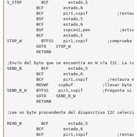
S_STOP        BCF        estado,5

            BCF        estado,6

            BCF        pir1,sspif            ;restaur
            BSF        estado,5    

            BCF        estado,6

            BSF        sspcon2,pen            ;activa
            BCF        estado,5

STOP_W        BTFSS    pir1,sspif        ;comprueba s
            GOTO    STOP_W

            RETURN

;Env?o del byte que se encuentra en W v?a I2C. La rut
SEND_B        BCF        estado,5

            BCF        estado,6

            BCF        pir1,sspif        ;restaura el
            MOVWF    sspbuf            ;llevar byte a
SEND_B_W    BTFSS    pir1,sspif        ;Pregunta si s
            GOTO    SEND_B_W        

            RETURN

;Lee un byte procendente del dispositivo I2C seleccio
READ_B        BCF        estado,5

            BCF        estado,6

            BCF        pir1,sspif            ;restaur