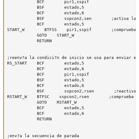
            BCF        pir1,sspif

            BSF        estado,5

            BCF        estado,6

            BSF        sspcon2,sen        ;activa la 
            BCF        estado,5

START_W        BTFSS    pir1,sspif        ;comprueba 
            GOTO    START_W

            RETURN

;reenv?a la condici?n de inicio se usa para enviar el
RS_START    BCF        estado,5

            BCF        estado,6

            BCF        pir1,sspif

            BSF        estado,5

            BCF        estado,6

            BSF        sspcon2,rsen        ;reactiva 
RSTART_W    BTFSC    sspcon2,rsen        ;comprueba s
            GOTO    RSTART_W

            BCF        estado,5

            BCF        estado,6

            RETURN

;env?a la secuencia de parada
