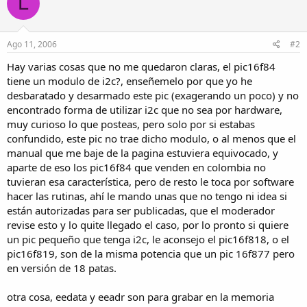
L
Ago 11, 2006
#2
Hay varias cosas que no me quedaron claras, el pic16f84
tiene un modulo de i2c?, enseñemelo por que yo he
desbaratado y desarmado este pic (exagerando un poco) y no
encontrado forma de utilizar i2c que no sea por hardware,
muy curioso lo que posteas, pero solo por si estabas
confundido, este pic no trae dicho modulo, o al menos que el
manual que me baje de la pagina estuviera equivocado, y
aparte de eso los pic16f84 que venden en colombia no
tuvieran esa característica, pero de resto le toca por software
hacer las rutinas, ahí le mando unas que no tengo ni idea si
están autorizadas para ser publicadas, que el moderador
revise esto y lo quite llegado el caso, por lo pronto si quiere
un pic pequeño que tenga i2c, le aconsejo el pic16f818, o el
pic16f819, son de la misma potencia que un pic 16f877 pero
en versión de 18 patas.
otra cosa, eedata y eeadr son para grabar en la memoria