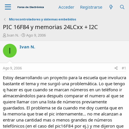
Acceder
Registrarse
Microcontroladores y sistemas embebidos
PIC 16F84 y memorias 24LCxx + I2C
A
F
Ivan N.
Ago 9, 2006
u
e
t
c
Ivan N.
I
o
h
r
a
d
e
Ago 9, 2006
#1
i
n
Estoy desarrollando un proyecto para la escuela que involucra
i
bastante el tema y me surgió una problemática. Lo que tengo
c
q hacer es que cuando se marcan números en un teléfono ir
i
almacenándolos para después comparar el numero al que se
o
quiere llamar con una lista de números previamente
guardados. El problema se da cuando me doy cuenta que en
la memoria que trae el pic internamente... no me alcanzan a
entrar una cantidad mas o menos grandes de números
telefónicos (en el caso del pic16F84 por ej.) y me dijeron que