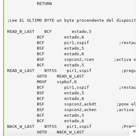
            RETURN

;Lee EL ULTIMO BYTE un byte procendente del dispositi
READ_B_LAST    BCF        estado,5

            BCF        estado,6

            BCF        pir1,sspif            ;restaur
            BSF        estado,5

            BCF        estado,6

            BSF        sspcon2,rcen        ;activa el
            BCF        estado,5

READ_W_LAST    BTFSS    pir1,sspif            ;pregun
            GOTO    READ_W_LAST

            MOVF    sspbuf,0            

            BCF        pir1,sspif            ;restaur
            BSF        estado,5

            BCF        estado,6

            BSF        sspcon2,ackdt        ;pone el 
            BSF        sspcon2,acken        ;activa l
            BCF        estado,5

            BCF        estado,6

NACK_W_LAST    BTFSS    pir1,sspif            ;Pregun
            GOTO    NACK_W_LAST

            NOP
