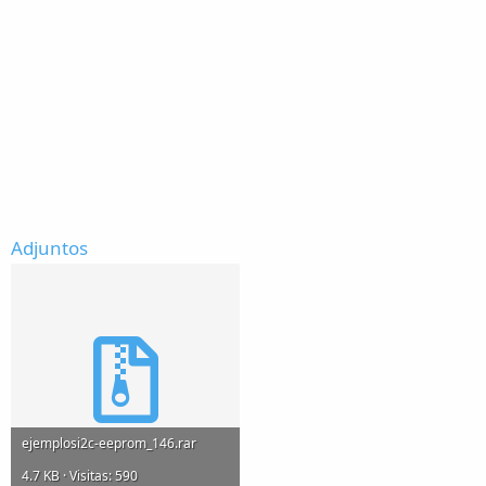
Adjuntos
ejemplosi2c-eeprom_146.rar
4.7 KB · Visitas: 590