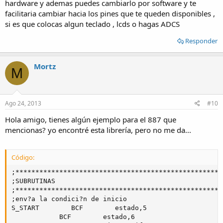
hardware y ademas puedes cambiarlo por software y te
facilitaria cambiar hacia los pines que te queden disponibles ,
si es que colocas algun teclado , lcds o hagas ADCS
Responder
Mortz
M
Ago 24, 2013
#10
Hola amigo, tienes algún ejemplo para el 887 que
mencionas? yo encontré esta librería, pero no me da...
Código:
;****************************************************
;SUBRUTINAS

;****************************************************
;env?a la condici?n de inicio

S_START        BCF        estado,5

            BCF        estado,6
