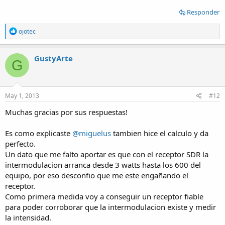
Responder
R
ojotec
e
a
c
GustyArte
G
t
i
o
n
s
May 1, 2013
#12
:
Muchas gracias por sus respuestas!
Es como explicaste
@miguelus
tambien hice el calculo y da
perfecto.
Un dato que me falto aportar es que con el receptor SDR la
intermodulacion arranca desde 3 watts hasta los 600 del
equipo, por eso desconfio que me este engañando el
receptor.
Como primera medida voy a conseguir un receptor fiable
para poder corroborar que la intermodulacion existe y medir
la intensidad.