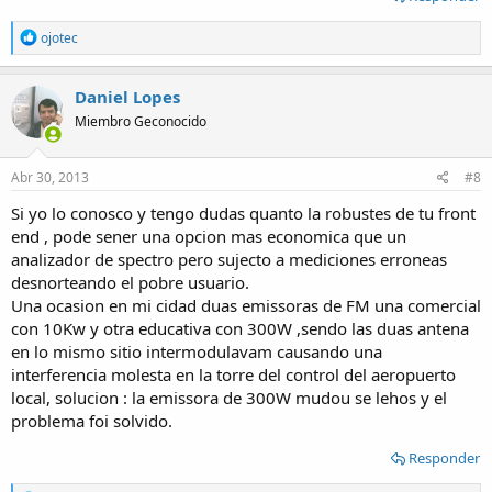
R
ojotec
e
a
c
Daniel Lopes
t
Miembro Geconocido
i
o
n
s
Abr 30, 2013
#8
:
Si yo lo conosco y tengo dudas quanto la robustes de tu front
end , pode sener una opcion mas economica que un
analizador de spectro pero sujecto a mediciones erroneas
desnorteando el pobre usuario.
Una ocasion en mi cidad duas emissoras de FM una comercial
con 10Kw y otra educativa con 300W ,sendo las duas antena
en lo mismo sitio intermodulavam causando una
interferencia molesta en la torre del control del aeropuerto
local, solucion : la emissora de 300W mudou se lehos y el
problema foi solvido.
Responder