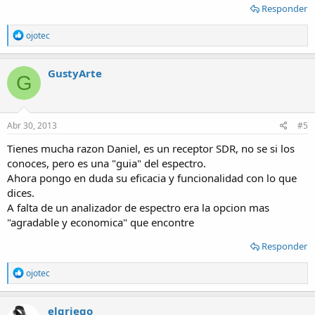
Responder
R
ojotec
e
a
c
GustyArte
G
t
i
o
n
s
Abr 30, 2013
#5
:
Tienes mucha razon Daniel, es un receptor SDR, no se si los
conoces, pero es una "guia" del espectro.
Ahora pongo en duda su eficacia y funcionalidad con lo que
dices.
A falta de un analizador de espectro era la opcion mas
"agradable y economica" que encontre
Responder
R
ojotec
e
a
c
elgriego