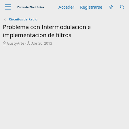
Acceder
Registrarse
Circuitos de Radio
Problema con Intermodulacion e
implementacion de filtros
A
F
GustyArte
Abr 30, 2013
u
e
t
c
o
h
r
a
d
e
i
n
i
c
i
o