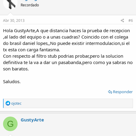
t
Recordado
i
o
n
s
Abr 30, 2013
#6
:
Hola GustyArte,A que distancia haces la prueba de recepcion
,al lado del equipo o a unas cuadras? Coincido con el colega
do brasil daniel lopes,,No puede existir intermodulacion,si el
tx esta con carga fantasma.
Con respecto al filtro stub podrias probar,pero la solucion
definitiva te la va a dar un pasabanda,pero como ya sabras no
son baratos.
Saludos.
Responder
R
ojotec
e
a
c
GustyArte
G
t
i
o