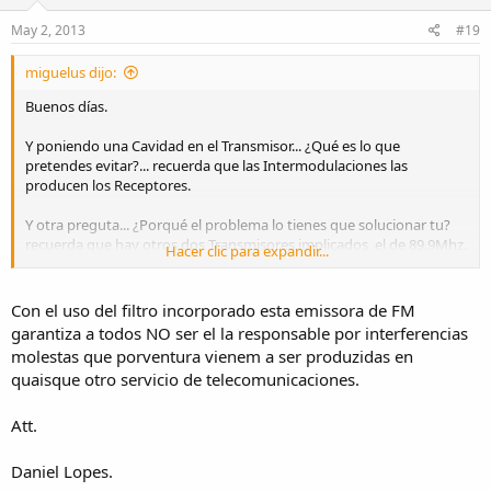
May 2, 2013
#19
miguelus dijo:
Buenos días.
Y poniendo una Cavidad en el Transmisor... ¿Qué es lo que
pretendes evitar?... recuerda que las Intermodulaciones las
producen los Receptores.
Y otra preguta... ¿Porqué el problema lo tienes que solucionar tu?
recuerda que hay otros dos Transmisores implicados, el de 89.9Mhz.
Hacer clic para expandir...
y el de 90.7Mhz., que lo solucionen ellos.
Una forma segura de evitar las Intermodulaciones es no transmitir
Con el uso del filtro incorporado esta emissora de FM
(Todos los TX tienen un interruptor que pone OFF, ponlo en esa
garantiza a todos NO ser el la responsable por interferencias
posición), nunca falla.
molestas que porventura vienem a ser produzidas en
quaisque otro servicio de telecomunicaciones.
Sal U2
Att.
Daniel Lopes.