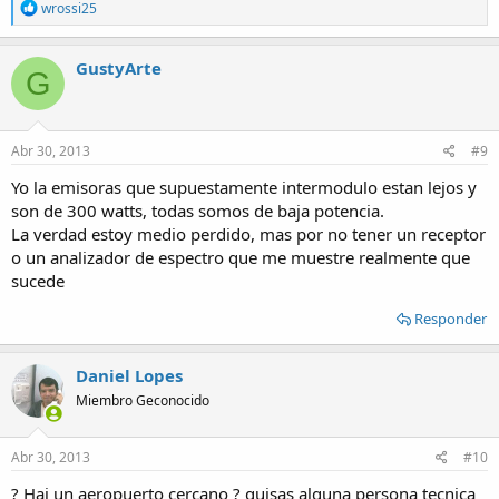
R
wrossi25
e
a
c
GustyArte
G
t
i
o
n
s
Abr 30, 2013
#9
:
Yo la emisoras que supuestamente intermodulo estan lejos y
son de 300 watts, todas somos de baja potencia.
La verdad estoy medio perdido, mas por no tener un receptor
o un analizador de espectro que me muestre realmente que
sucede
Responder
Daniel Lopes
Miembro Geconocido
Abr 30, 2013
#10
? Hai un aeropuerto cercano ? quisas alguna persona tecnica