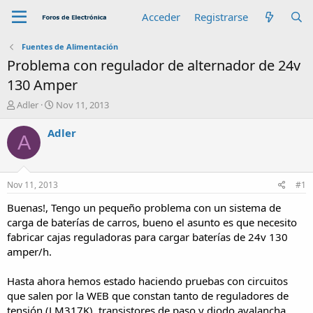
Acceder
Registrarse
Fuentes de Alimentación
Problema con regulador de alternador de 24v
130 Amper
A
F
Adler
Nov 11, 2013
u
e
t
c
Adler
A
o
h
r
a
d
e
Nov 11, 2013
#1
i
n
Buenas!, Tengo un pequeño problema con un sistema de
i
carga de baterías de carros, bueno el asunto es que necesito
c
fabricar cajas reguladoras para cargar baterías de 24v 130
i
amper/h.
o
Hasta ahora hemos estado haciendo pruebas con circuitos
que salen por la WEB que constan tanto de reguladores de
tensión (LM317K), transistores de paso y diodo avalancha