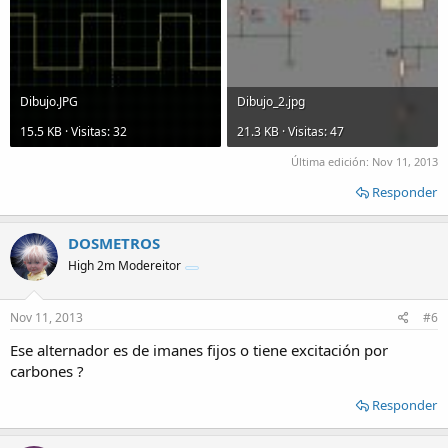
Dibujo.JPG
Dibujo_2.jpg
15.5 KB · Visitas: 32
21.3 KB · Visitas: 47
Última edición:
Nov 11, 2013
Responder
DOSMETROS
High 2m Modereitor
Nov 11, 2013
#6
Ese alternador es de imanes fijos o tiene excitación por
carbones ?
Responder