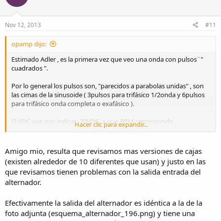
Nov 12, 2013
#11
opamp dijo:
Estimado Adler , es la primera vez que veo una onda con pulsos¨"
cuadrados ".
Por lo general los pulsos son, "parecidos a parabolas unidas" , son
las cimas de la sinusoide ( 3pulsos para trifásico 1/2onda y 6pulsos
para trifásico onda completa o exafásico ).
El VDC que nos indicas ,38VDC, a que RPM corresponde .
Hacer clic para expandir...
Para 600RPM(mínimo) que VDC tienes , para 6000RPM(máximo) que
VDC tienes.
Amigo mio, resulta que revisamos mas versiones de cajas
(existen alrededor de 10 diferentes que usan) y justo en las
Respecto a tu circuito, no indicas el código del transistor, ni
que revisamos tienen problemas con la salida entrada del
regulador ( en uno graficas el LM350(3A) y en el inferior el
alternador.
LM317(1.5A). Cual es?
La resistencia es de 0.6 Ohm .
Efectivamente la salida del alternador es idéntica a la de la
foto adjunta (esquema_alternador_196.png) y tiene una
En tus gráficas señala los Voltajes (Vmáximo, Vmínimo , duración