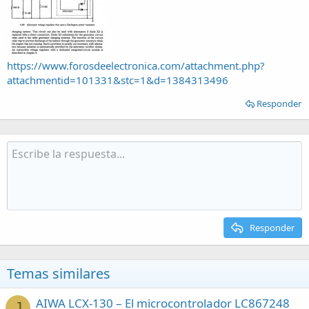
https://www.forosdeelectronica.com/attachment.php?
attachmentid=101331&stc=1&d=1384313496
Responder
Responder
Temas similares
AIWA LCX-130 – El microcontrolador LC867248
J