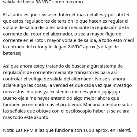
salida de hasta 38 VDC como máximo.
del pulso , RPM. Puedes dibujarlo a mano o fotografiarlo ,
escanearlo y subirlo al FORO.
El asunto es que revise en Internet mas detalles y por ahí leí
que estos reguladores de tensión lo que hacen es regular el
Me parece que 13A es muy poco , podrías limitar tu fuente a 25A y a
medida que se cargue la I empezará a disminuir , haciendose "casi"
voltaje de salida del alternador mediante la regulación de la
cero , cuando llegue al V calibrado ( de 25V a 28V ,segun tu
corriente del rotor del alternador, o sea a mayor flujo de
requerimiento).
corriente en el rotor, mayor voltaje de salida, a todo esto medí
la entrada del rotor y le llegan 24VDC aprox (voltaje de
Las soluciones son más exactas y rápidas cuanta mayor
baterías).
información tengamos . No te preocupes por que copiemos tu
circuito , por lo que ha mí respecta he realizado cargadores de 24
baterías enseriadas de 400Ah, con carga rápida, normal ,fin de
Así que ahora estoy tratando de buscar algún sistema de
carga, ecualización, etc.
regulación de corriente mediante transistores para así
controlar el voltaje de salida del alternador. No se si ahora
aclare algo las cosas, la verdad es que cada vez que investigo
mas estos equipos ya existentes me desayuno jajajajaja.
Bueno ojala me hayas entendido algo mejor ahora que
también yo entendí mas el problema. Mañana intentare subir
las señales que obtuve con el osciloscopio haber si se aclara
mas todo este asunto.
Nota: Las RPM a las que funciona son 1000 aprox. en ralentí.