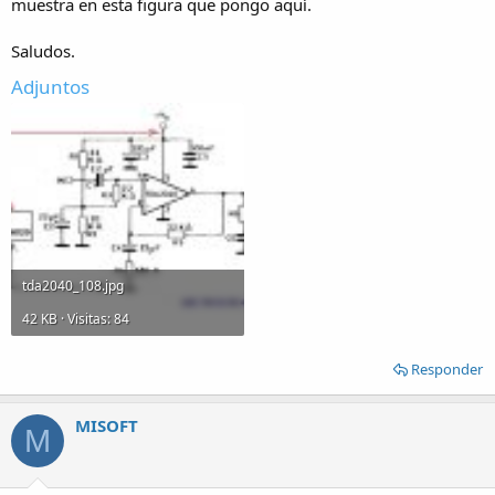
muestra en esta figura que pongo aquí.
Saludos.
Adjuntos
tda2040_108.jpg
42 KB · Visitas: 84
Responder
MISOFT
M