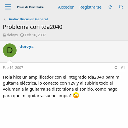
Acceder
Registrarse
Audio: Discusión General
Problema con tda2040
A
F
deivys
Feb 16, 2007
u
e
t
c
deivys
D
o
h
r
a
d
e
Feb 16, 2007
#1
i
n
Hola hice un amplificador con el integrado tda2040 para mi
i
guitarra eléctrica, lo conecto con 12v y al subirle todo el
c
volumen a la guitarra se distorsiona el sonido. como hago
i
para que mi guitarra suene limpia?
o