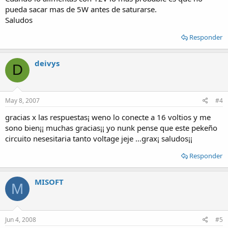
pueda sacar mas de 5W antes de saturarse.
Saludos
Responder
deivys
D
May 8, 2007
#4
gracias x las respuestas¡ weno lo conecte a 16 voltios y me
sono bien¡¡ muchas gracias¡¡ yo nunk pense que este pekeño
circuito nesesitaria tanto voltage jeje ...grax¡ saludos¡¡
Responder
MISOFT
M
Jun 4, 2008
#5