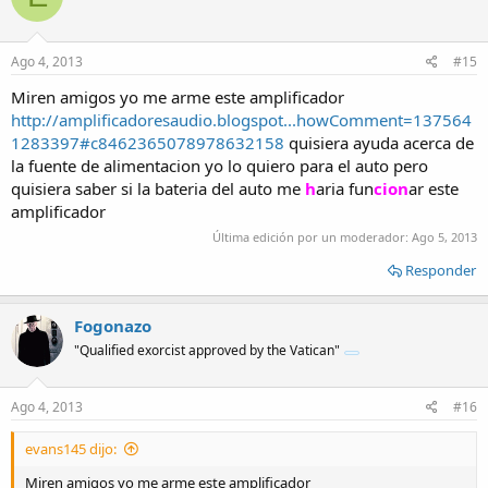
Ago 4, 2013
#15
Miren amigos yo me arme este amplificador
http://amplificadoresaudio.blogspot...howComment=137564
1283397#c8462365078978632158
quisiera ayuda acerca de
la fuente de alimentacion yo lo quiero para el auto pero
quisiera saber si la bateria del auto me
h
aria fun
cion
ar este
amplificador
Última edición por un moderador:
Ago 5, 2013
Responder
Fogonazo
"Qualified exorcist approved by the Vatican"
Ago 4, 2013
#16
evans145 dijo:
Miren amigos yo me arme este amplificador