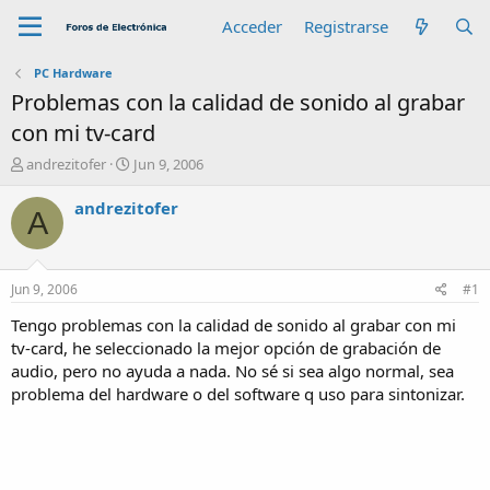
Acceder
Registrarse
PC Hardware
Problemas con la calidad de sonido al grabar
con mi tv-card
A
F
andrezitofer
Jun 9, 2006
u
e
t
c
andrezitofer
A
o
h
r
a
d
e
Jun 9, 2006
#1
i
n
Tengo problemas con la calidad de sonido al grabar con mi
i
tv-card, he seleccionado la mejor opción de grabación de
c
audio, pero no ayuda a nada. No sé si sea algo normal, sea
i
problema del hardware o del software q uso para sintonizar.
o