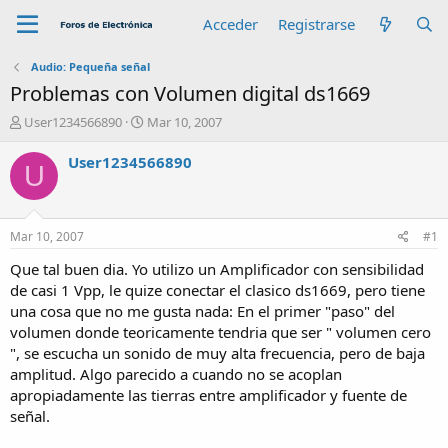
Acceder
Registrarse
Audio: Pequeña señal
Problemas con Volumen digital ds1669
A
F
User1234566890
Mar 10, 2007
u
e
t
c
User1234566890
U
o
h
r
a
d
e
Mar 10, 2007
#1
i
n
Que tal buen dia. Yo utilizo un Amplificador con sensibilidad
i
de casi 1 Vpp, le quize conectar el clasico ds1669, pero tiene
c
una cosa que no me gusta nada: En el primer "paso" del
i
volumen donde teoricamente tendria que ser " volumen cero
o
", se escucha un sonido de muy alta frecuencia, pero de baja
amplitud. Algo parecido a cuando no se acoplan
apropiadamente las tierras entre amplificador y fuente de
señal.