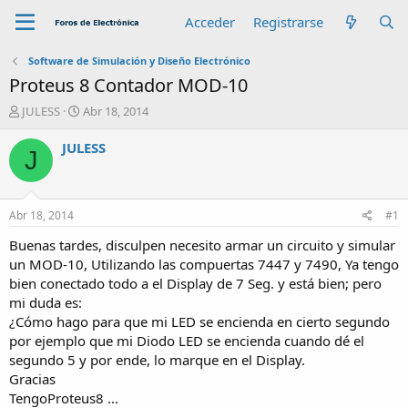
Acceder
Registrarse
Software de Simulación y Diseño Electrónico
Proteus 8 Contador MOD-10
A
F
JULESS
Abr 18, 2014
u
e
t
c
JULESS
J
o
h
r
a
d
e
Abr 18, 2014
#1
i
n
Buenas tardes, disculpen necesito armar un circuito y simular
i
un MOD-10, Utilizando las compuertas 7447 y 7490, Ya tengo
c
bien conectado todo a el Display de 7 Seg. y está bien; pero
i
mi duda es:
o
¿Cómo hago para que mi LED se encienda en cierto segundo
por ejemplo que mi Diodo LED se encienda cuando dé el
segundo 5 y por ende, lo marque en el Display.
Gracias
TengoProteus8 ...