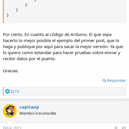
}
}
}
Por cierto. En cuanto al código de Arduino. El que sepa
hacerlo lo mejor posible el ejemplo del primer post, que lo
haga y publique por aquí para sacar la mejor versión. Ya que
lo quiero como estandar para hacer pruebas sobre enviar y
recibir datos por el puerto.
Gracias.
Responder
R
DJ T3
e
a
c
capitanp
t
Miembro irreconocible
i
o
n
s
Feb 4, 2023
#8