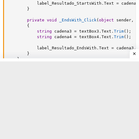
            label_Resultado_StartsWith
.
Text 
=
 cadena1
}
private
void
_EndsWith_Click
(
object
 sender
,
E
{
string
 cadena3 
=
 textBox3
.
Text
.
Trim
(
)
;
string
 cadena4 
=
 textBox4
.
Text
.
Trim
(
)
;
            label_Resultado_EndsWith
.
Text 
=
 cadena3
.
E
}
}
Responder
Nuyel
Mar 18, 2023
#11
Si vas a usar comparativa completa y la cadena en el Arduino
no tiene en consideración el carácter de nueva línea, puede
dar error, en la transmisión en tal caso en lugar de usar