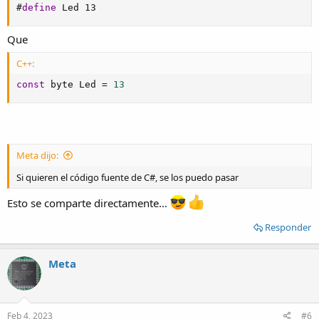
#
define
 Led 13
Que
C++:
const
 byte Led 
=
13
Meta dijo:
Si quieren el código fuente de C#, se los puedo pasar
Esto se comparte directamente...
Responder
Meta
Feb 4, 2023
#6