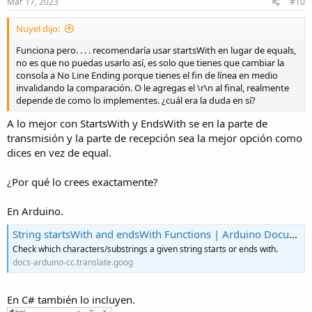
Mar 17, 2023
#10
Nuyel dijo:
Funciona pero. . . . recomendaría usar startsWith en lugar de equals,
no es que no puedas usarlo así, es solo que tienes que cambiar la
consola a No Line Ending porque tienes el fin de línea en medio
invalidando la comparación. O le agregas el \r\n al final, realmente
depende de como lo implementes. ¿cuál era la duda en sí?
A lo mejor con StartsWith y EndsWith se en la parte de
transmisión y la parte de recepción sea la mejor opción como
dices en vez de equal.
¿Por qué lo crees exactamente?
En Arduino.
String startsWith and endsWith Functions | Arduino Documentation | Arduino Documentation
Check which characters/substrings a given string starts or ends with.
docs-arduino-cc.translate.goog
En C# también lo incluyen.