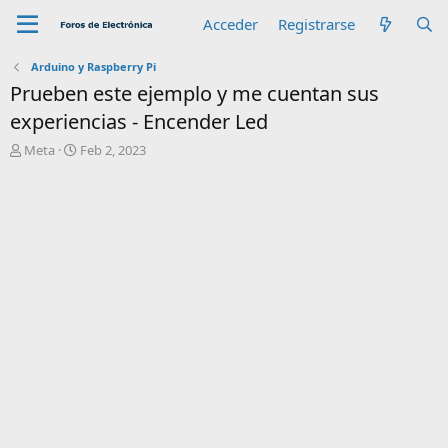
Acceder
Registrarse
Arduino y Raspberry Pi
Prueben este ejemplo y me cuentan sus
experiencias - Encender Led
A
F
Meta
Feb 2, 2023
u
e
t
c
o
h
r
a
d
e
i
n
i
c
i
o