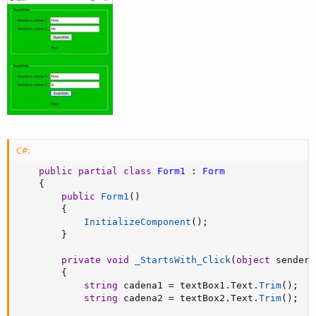
C#:
public
partial
class
Form1
:
Form
{
public
Form1
(
)
{
InitializeComponent
(
)
;
}
private
void
_StartsWith_Click
(
object
 sender
,
{
string
 cadena1 
=
 textBox1
.
Text
.
Trim
(
)
;
string
 cadena2 
=
 textBox2
.
Text
.
Trim
(
)
;