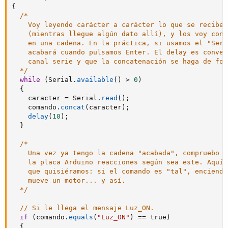
{
/*

    Voy leyendo carácter a carácter lo que se recibe 
    (mientras llegue algún dato allí), y los voy conc
    en una cadena. En la práctica, si usamos el "Seri
    acabará cuando pulsamos Enter. El delay es conven
    canal serie y que la concatenación se haga de for
  */
while
(
Serial
.
available
(
)
>
0
)
{
    caracter 
=
 Serial
.
read
(
)
;
    comando
.
concat
(
caracter
)
;
delay
(
10
)
;
}
/*

    Una vez ya tengo la cadena "acabada", compruebo s
    la placa Arduino reacciones según sea este. Aquí 
    que quisiéramos: si el comando es "tal", enciende
    mueve un motor... y así.

  */
// Si le llega el mensaje Luz_ON.
if
(
comando
.
equals
(
"Luz_ON"
)
==
 true
)
{