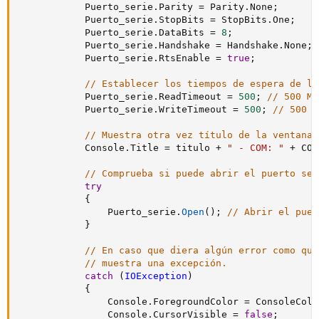
            Puerto_serie
.
Parity 
=
 Parity
.
None
;
            Puerto_serie
.
StopBits 
=
 StopBits
.
One
;
            Puerto_serie
.
DataBits 
=
8
;
            Puerto_serie
.
Handshake 
=
 Handshake
.
None
;
            Puerto_serie
.
RtsEnable 
=
true
;
// Establecer los tiempos de espera de le
            Puerto_serie
.
ReadTimeout 
=
500
;
// 500 Mi
            Puerto_serie
.
WriteTimeout 
=
500
;
// 500
// Muestra otra vez título de la ventana 
            Console
.
Title 
=
 titulo 
+
" - COM: "
+
 COM
// Comprueba si puede abrir el puerto ser
try
{
                Puerto_serie
.
Open
(
)
;
// Abrir el puer
}
// En caso que diera algún error como que
// muestra una excepción.
catch
(
IOException
)
{
                Console
.
ForegroundColor 
=
 ConsoleColo
                Console
.
CursorVisible 
=
false
;