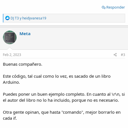
Responder
R
DJ T3
y
heidyvanesa19
e
a
c
Meta
t
i
o
n
s
Feb 2, 2023
#3
:
Buenas compañero.
Este código, tal cual como lo vez, es sacado de un libro
Arduino.
Puedes poner un buen ejemplo completo. En cuanto al \r\n, si
el autor del libro no lo ha incluido, porque no es necesario.
Otra gente opinan, que hasta "comando", mejor borrarlo en
cada if.