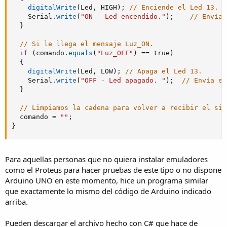
digitalWrite
(
Led
,
 HIGH
)
;
// Enciende el Led 13.
    Serial
.
write
(
"ON - Led encendido."
)
;
// Envía 
}
// Si le llega el mensaje Luz_ON.
if
(
comando
.
equals
(
"Luz_OFF"
)
==
 true
)
{
digitalWrite
(
Led
,
 LOW
)
;
// Apaga el Led 13.
    Serial
.
write
(
"OFF - Led apagado. "
)
;
// Envía es
}
// Limpiamos la cadena para volver a recibir el sig
  comando 
=
""
;
}
Para aquellas personas que no quiera instalar emuladores
como el Proteus para hacer pruebas de este tipo o no dispone
Arduino UNO en este momento, hice un programa similar
que exactamente lo mismo del código de Arduino indicado
arriba.
Pueden descargar el archivo hecho con C# que hace de