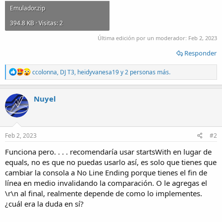
Emulador.zip
394.8 KB · Visitas: 2
Última edición por un moderador:
Feb 2, 2023
Responder
R
ccolonna
,
DJ T3
,
heidyvanesa19
y 2 personas más.
e
a
c
Nuyel
t
i
o
n
s
Feb 2, 2023
#2
:
Funciona pero. . . . recomendaría usar startsWith en lugar de
equals, no es que no puedas usarlo así, es solo que tienes que
cambiar la consola a No Line Ending porque tienes el fin de
línea en medio invalidando la comparación. O le agregas el
\r\n al final, realmente depende de como lo implementes.
¿cuál era la duda en sí?