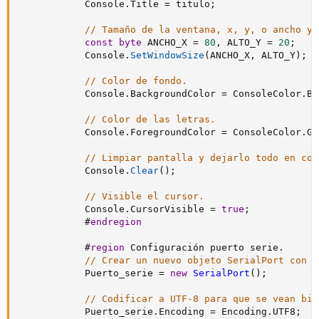
            Console
.
Title 
=
 titulo
;
// Tamaño de la ventana, x, y, o ancho y 
const
byte
 ANCHO_X 
=
80
,
 ALTO_Y 
=
20
;
            Console
.
SetWindowSize
(
ANCHO_X
,
 ALTO_Y
)
;
// Color de fondo.
            Console
.
BackgroundColor 
=
 ConsoleColor
.
Bl
// Color de las letras.
            Console
.
ForegroundColor 
=
 ConsoleColor
.
Gr
// Limpiar pantalla y dejarlo todo en col
            Console
.
Clear
(
)
;
// Visible el cursor.
            Console
.
CursorVisible 
=
true
;
#
endregion
#
region
 Configuración puerto serie.
// Crear un nuevo objeto SerialPort con l
            Puerto_serie 
=
new
SerialPort
(
)
;
// Codificar a UTF-8 para que se vean bie
            Puerto_serie
.
Encoding 
=
 Encoding
.
UTF8
;