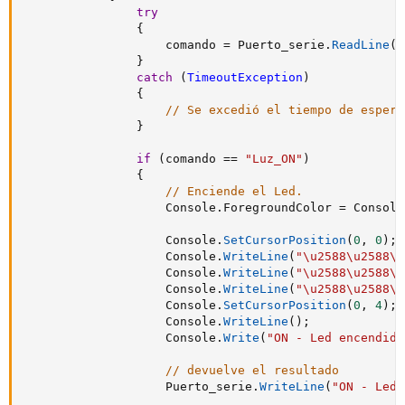
try
{
                    comando 
=
 Puerto_serie
.
ReadLine
(
)
}
catch
(
TimeoutException
)
{
// Se excedió el tiempo de espera
}
if
(
comando 
==
"Luz_ON"
)
{
// Enciende el Led.
                    Console
.
ForegroundColor 
=
 Console
                    Console
.
SetCursorPosition
(
0
,
0
)
;
                    Console
.
WriteLine
(
"\u2588\u2588\u
                    Console
.
WriteLine
(
"\u2588\u2588\u
                    Console
.
WriteLine
(
"\u2588\u2588\u
                    Console
.
SetCursorPosition
(
0
,
4
)
;
                    Console
.
WriteLine
(
)
;
                    Console
.
Write
(
"ON - Led encendido
// devuelve el resultado
                    Puerto_serie
.
WriteLine
(
"ON - Led 