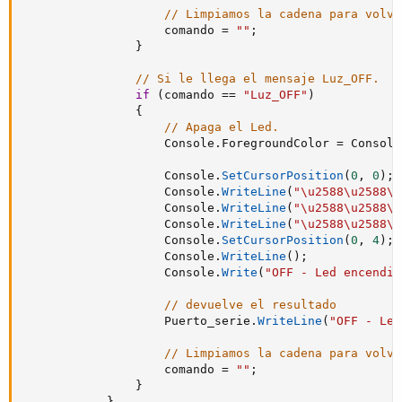
// Limpiamos la cadena para volve
                    comando 
=
""
;
}
// Si le llega el mensaje Luz_OFF.
if
(
comando 
==
"Luz_OFF"
)
{
// Apaga el Led.
                    Console
.
ForegroundColor 
=
 Console
                    Console
.
SetCursorPosition
(
0
,
0
)
;
                    Console
.
WriteLine
(
"\u2588\u2588\u
                    Console
.
WriteLine
(
"\u2588\u2588\u
                    Console
.
WriteLine
(
"\u2588\u2588\u
                    Console
.
SetCursorPosition
(
0
,
4
)
;
                    Console
.
WriteLine
(
)
;
                    Console
.
Write
(
"OFF - Led encendid
// devuelve el resultado
                    Puerto_serie
.
WriteLine
(
"OFF - Led
// Limpiamos la cadena para volve
                    comando 
=
""
;
}
}