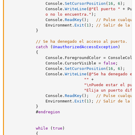
                Console
.
SetCursorPosition
(
16
,
6
)
;
                Console
.
WriteLine
(
@"El puerto "
+
 Pue
                o no lo encuentra."
)
;
                Console
.
ReadKey
(
)
;
// Pulse cualqui
                Environment
.
Exit
(
1
)
;
// Salir de la a
}
// Se ha denegado el acceso al puerto.
catch
(
UnauthorizedAccessException
)
{
                Console
.
ForegroundColor 
=
 ConsoleColo
                Console
.
CursorVisible 
=
false
;
                Console
.
SetCursorPosition
(
16
,
6
)
;
                Console
.
WriteLine
(
@"Se ha denegado el
""
+
"\nPuede estar el pue
"Elija un puerto dife
                Console
.
ReadKey
(
)
;
// Pulse cualqui
                Environment
.
Exit
(
1
)
;
// Salir de la a
}
#
endregion
while
(
true
)
{