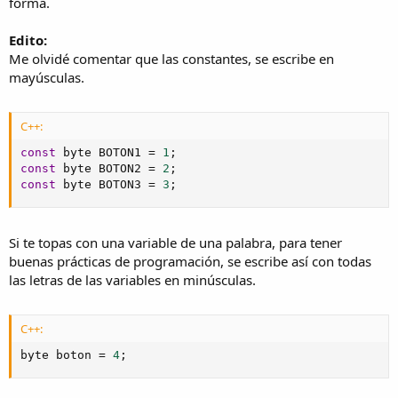
forma.
Edito:
Me olvidé comentar que las constantes, se escribe en
mayúsculas.
C++:
const
 byte BOTON1 
=
1
;
const
 byte BOTON2 
=
2
;
const
 byte BOTON3 
=
3
;
Si te topas con una variable de una palabra, para tener
buenas prácticas de programación, se escribe así con todas
las letras de las variables en minúsculas.
C++:
byte boton 
=
4
;