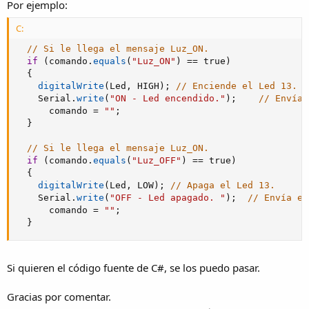
Por ejemplo:
C:
// Si le llega el mensaje Luz_ON.
if
(
comando
.
equals
(
"Luz_ON"
)
==
 true
)
{
digitalWrite
(
Led
,
 HIGH
)
;
// Enciende el Led 13.
    Serial
.
write
(
"ON - Led encendido."
)
;
// Envía 
      comando 
=
""
;
}
// Si le llega el mensaje Luz_ON.
if
(
comando
.
equals
(
"Luz_OFF"
)
==
 true
)
{
digitalWrite
(
Led
,
 LOW
)
;
// Apaga el Led 13.
    Serial
.
write
(
"OFF - Led apagado. "
)
;
// Envía es
      comando 
=
""
;
}
Si quieren el código fuente de C#, se los puedo pasar.
Gracias por comentar.