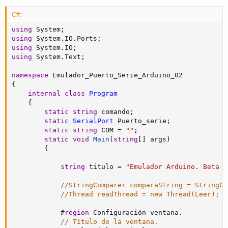
C#:
using
 System
;
using
 System
.
IO
.
Ports
;
using
 System
.
IO
;
using
 System
.
Text
;
namespace
{
internal
class
Program
{
static
string
 comando
;
static
SerialPort
 Puerto_serie
;
static
string
 COM 
=
""
;
static
void
Main
(
string
[
]
 args
)
{
string
 titulo 
=
"Emulador Arduino. Beta v
//StringComparer comparaString = StringCo
//Thread readThread = new Thread(Leer);
#
region
 Configuración ventana.
// Título de la ventana.