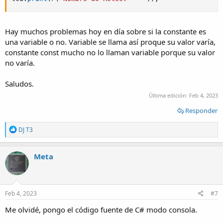
Hay muchos problemas hoy en día sobre si la constante es
una variable o no. Variable se llama así proque su valor varía,
constante const mucho no lo llaman variable porque su valor
no varía.
Saludos.
Última edición:
Feb 4, 2023
Responder
R
DJ T3
e
a
c
Meta
t
i
o
n
s
Feb 4, 2023
#7
:
Me olvidé, pongo el código fuente de C# modo consola.