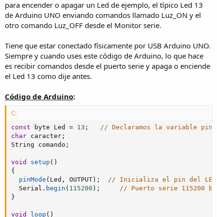
para encender o apagar un Led de ejemplo, el típico Led 13
de Arduino UNO enviando comandos llamado Luz_ON y el
otro comando Luz_OFF desde el Monitor serie.
Tiene que estar conectado físicamente por USB Arduino UNO.
Siempre y cuando uses este código de Arduino, lo que hace
es recibir comandos desde el puerto serie y apaga o enciende
el Led 13 como dije antes.
Código de Arduino
:
C:
const
 byte Led 
=
13
;
// Declaramos la variable pin 
char
 caracter
;
String comando
;
void
setup
(
)
{
pinMode
(
Led
,
 OUTPUT
)
;
// Inicializa el pin del LED
  Serial
.
begin
(
115200
)
;
// Puerto serie 115200 ba
}
void
loop
(
)