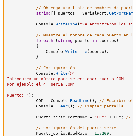
// Obtenga una lista de nombres de puerto
string
[
]
 puertos 
=
 SerialPort
.
GetPortName
            Console
.
WriteLine
(
"Se encontraron los sig
// Muestre el nombre de cada puerto en la
foreach
(
string
 puerto 
in
 puertos
)
{
                Console
.
WriteLine
(
puerto
)
;
}
// Configuración.
            Console
.
Write
(
@"

Introduzca un número para seleccionar puerto COM.

Por ejemplo el 4, sería COM4.

Puerto: "
)
;
            COM 
=
 Console
.
ReadLine
(
)
;
// Escribir el 
            Console
.
Clear
(
)
;
// Limpiar pantalla.
            Puerto_serie
.
PortName 
=
"COM"
+
 COM
;
// N
// Configuración del puerto serie.
            Puerto_serie
.
BaudRate 
=
115200
;