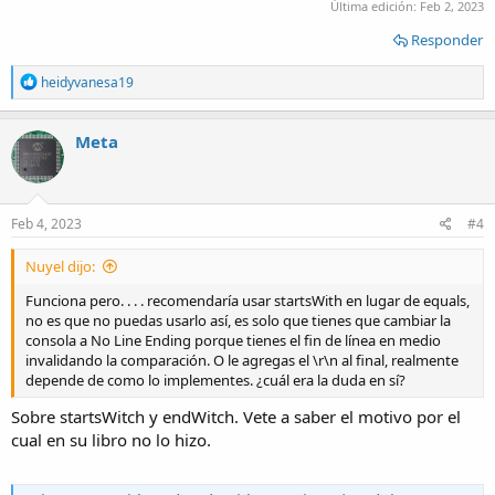
Última edición:
Feb 2, 2023
Responder
R
heidyvanesa19
e
a
c
Meta
t
i
o
n
s
Feb 4, 2023
#4
:
Nuyel dijo:
Funciona pero. . . . recomendaría usar startsWith en lugar de equals,
no es que no puedas usarlo así, es solo que tienes que cambiar la
consola a No Line Ending porque tienes el fin de línea en medio
invalidando la comparación. O le agregas el \r\n al final, realmente
depende de como lo implementes. ¿cuál era la duda en sí?
Sobre startsWitch y endWitch. Vete a saber el motivo por el
cual en su libro no lo hizo.