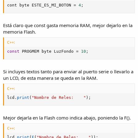
cont byte ESTE_ES_MI_BOTON 
=
4
;
Está claro que const gasta memoria RAM, mejor dejarlo en la
memoria Flash.
C++:
const
 PROGMEM byte LuzFondo 
=
10
;
Si incluyes textos tanto para enviar al puerto serie o llevarlo a
un LCD, de esta manera se queda en la RAM.
C++:
lcd
.
print
(
"Nombre de Reles:    "
)
;
Mejor dejarla en la Flash como indica abajo, poniendo la F().
C++:
lcd
.
print
(
F
(
"Nombre de Reles:    "
)
)
;