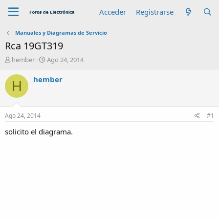
Acceder
Registrarse
Manuales y Diagramas de Servicio
Rca 19GT319
A
F
hember
Ago 24, 2014
u
e
t
c
hember
H
o
h
r
a
d
e
Ago 24, 2014
#1
i
n
solicito el diagrama.
i
c
i
o