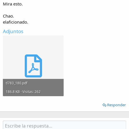
Mira esto.
Chao.
elaficionado.
Adjuntos
tl783_180.pdf
186.8 KB · Visitas: 262
Responder