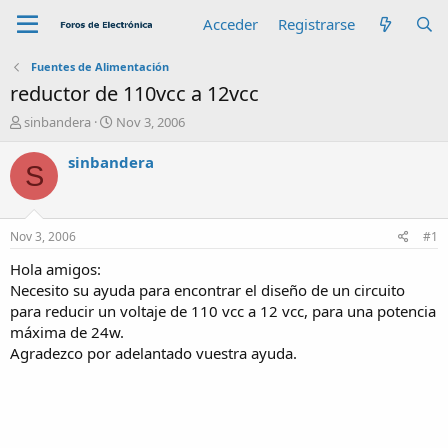
Acceder
Registrarse
Fuentes de Alimentación
reductor de 110vcc a 12vcc
A
F
sinbandera
Nov 3, 2006
u
e
t
c
sinbandera
S
o
h
r
a
d
e
Nov 3, 2006
#1
i
n
Hola amigos:
i
Necesito su ayuda para encontrar el diseño de un circuito
c
para reducir un voltaje de 110 vcc a 12 vcc, para una potencia
i
máxima de 24w.
o
Agradezco por adelantado vuestra ayuda.