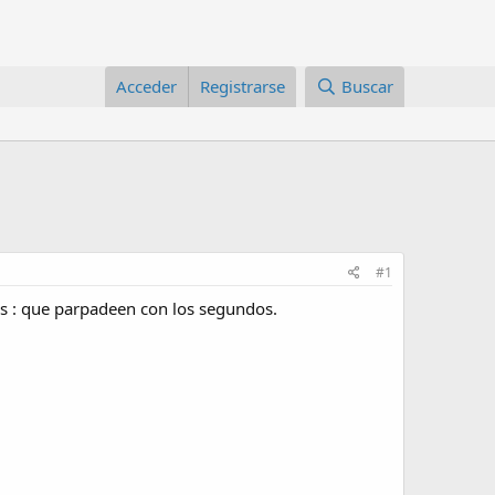
Acceder
Registrarse
Buscar
#1
os : que parpadeen con los segundos.