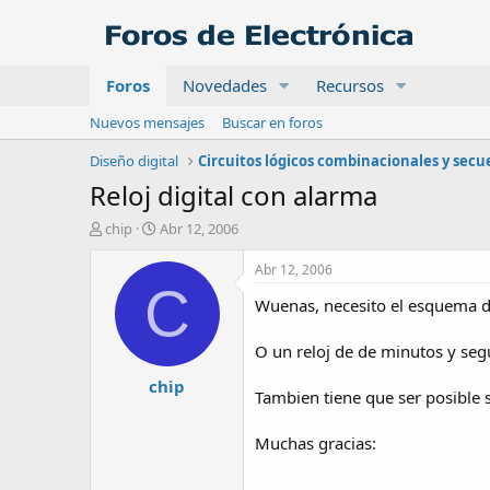
Foros
Novedades
Recursos
Nuevos mensajes
Buscar en foros
Diseño digital
Reloj digital con alarma
A
F
chip
Abr 12, 2006
u
e
t
c
Abr 12, 2006
o
h
C
Wuenas, necesito el esquema de
r
a
d
e
O un reloj de de minutos y se
i
chip
n
Tambien tiene que ser posible 
i
c
Muchas gracias:
i
o