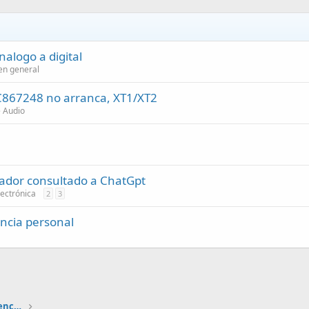
alogo a digital
 en general
C867248 no arranca, XT1/XT2
e Audio
zador consultado a ChatGpt
ectrónica
2
3
encia personal
Circuitos lógicos combinacionales y secuenciales