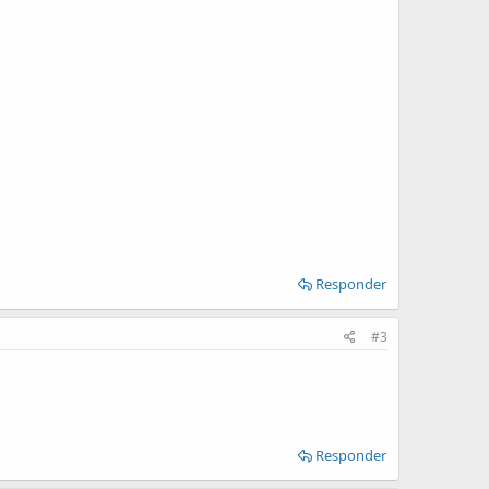
Responder
#3
Responder