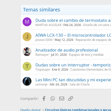
Temas similares
Duda sobre el cambio de termostato an
M
MARTHA AGUILAR
Feb 24, 2026
Diseño de circuitos
AIWA LCX-130 – El microcontrolador L
J
joseacr2000
May 12, 2026
Reparación de equipos d
Analizador de audio profesional
Ratmayor
Jul 31, 2026
Equipos de test y medida
Dudas sobre un interruptor - tempori
T
Triquisapo
Ene 9, 2026
Cuestiones Elementales de El
Las Mini PC tan discutidas y mi experi
unmonje
Abr 24, 2026
Sala de Charla
Facebook
WhatsApp
Email
Enlace
Compartir:
Diseño digital