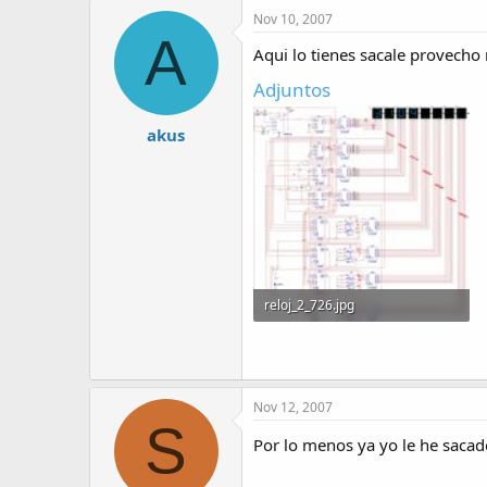
Nov 10, 2007
A
Aqui lo tienes sacale provecho
Adjuntos
akus
reloj_2_726.jpg
433.2 KB · Visitas: 843
Nov 12, 2007
S
Por lo menos ya yo le he sacad