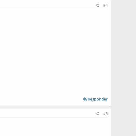
#4
Responder
#5