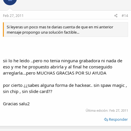
Feb 27, 2011
#14
Si leyeras un poco mas te darias cuenta de que en mi anterior
mensaje propongo una solución factible...
sii lo he leido ..pero no tenia ninguna grabadora ni nada de
eso y me he propuesto abrirla y al final he conseguido
arreglarla...pero MUCHAS GRACIAS POR SU AYUDA
por cierto ¿¿sabes alguna forma de hackear.. sin spaw magic ,
sin chip , sin slide card??
Gracias salu2
Última edición:
Feb 27, 2011
Responder