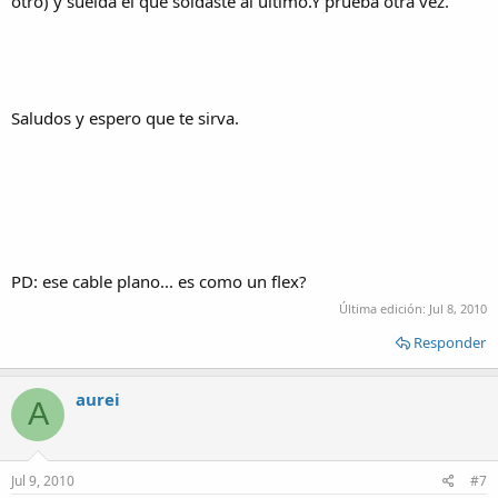
otro) y suelda el que soldaste al ultimo.Y prueba otra vez.
Saludos y espero que te sirva.
PD: ese cable plano... es como un flex?
Última edición:
Jul 8, 2010
Responder
aurei
A
Jul 9, 2010
#7