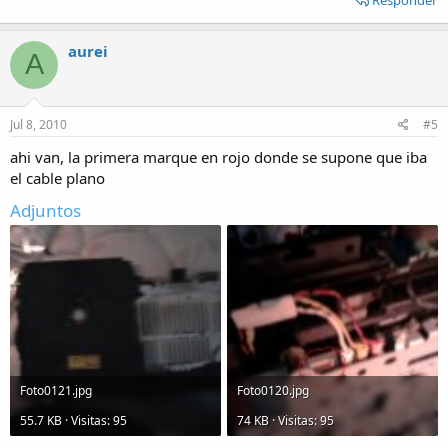
aurei
A
Jul 8, 2010
#5
ahi van, la primera marque en rojo donde se supone que iba
el cable plano
Adjuntos
Foto0121.jpg
Foto0120.jpg
55.7 KB · Visitas: 95
74 KB · Visitas: 95