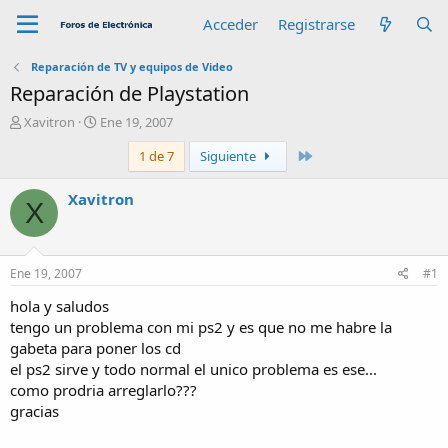
Acceder
Registrarse
Reparación de TV y equipos de Video
Reparación de Playstation
A
F
Xavitron
Ene 19, 2007
u
e
Último
1 de 7
Siguiente
t
c
o
h
r
a
Xavitron
X
d
e
i
n
Ene 19, 2007
#1
i
c
hola y saludos
i
tengo un problema con mi ps2 y es que no me habre la
o
gabeta para poner los cd
el ps2 sirve y todo normal el unico problema es ese...
como prodria arreglarlo???
gracias