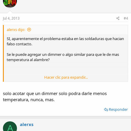
Jul 4, 2013
#4
alerxs dijo:
SI, aparentemente el problema estaba en las soldaduras que hacian
falso contacto.
Se le puede agregar un dimmer o algo similar para que le de mas
temperatura al alambre?
Hacer clic para expandir...
Bueno medi y da que es un transformador de 220 / 20v y el
filamento es de 0.63 espesor y de 40cm de largo
solo acotar que un dimmer solo podra darle menos
temperatura, nunca, mas.
Responder
alerxs
A