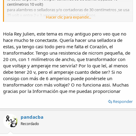
centímetros 10 volt)
para alambres o selladoras y/o cortadoras de 30 centímetros ,se usa
25 volt y entre 2 y 3 amperes,para alambres finos,
Hacer clic para expandir...
para cinta de microm se usa 6 amperes o mas..
para el corte del transformador se usa un timer ,si no tiene timer de
corte y el alambre se usa siempre caliente,por ejemplo en
Hola Rey Julien, este tema es muy antiguo pero veo que no
cortadoras de telgopor,bolsas ,etc,etc se usa un dimer y con eso se
hace mucho te conectaste. Quería hacer una selladora de
regula la temperatura ,lo ideal es que el alambre no se ponga rojo
estas, ya tengo casi todo pero me falta el Corazón, el
(del todo) ,
transformador. Tengo una resistencia de nicrom pequeña, de
hay que tener en cuenta que el alambre se estira cuando esta
20 cm, con 1 milímetros de ancho, que transformador con
caliente y eso causa fatiga y ni que decir de la oxidación del
alambre,por eso no muy combeniente usarlo muy caliente (en
que voltaje y amperaje me serviría? Por lo que leí, al menos
cortadoras)
debe tener 20 v, pero el amperaje cuanto debe ser? Si no
para selladoras es distinto,pues para sellar solo se usa un ''pulso''
consigo con más de 6 amperios puede ponérsele un
por milésimas de segundos o por máximo 2 segundos,de esa
transformador con más voltaje? O no funciona assi. Muchas
manera el alambre solo se pone rojo por muy poco tiempo
gracias por la Información que me puedas proporcionar
Responder
***********************************************
(solo selladora)
pandacba
el teflon o tela teflonada , puede ir solo por encima del alambre,si
Recordado
del otro lado uno tiene un burlete siliconado de alta temperatura.
si se usa un burlete común si o si tiene que llevar tela teflonada de
los dos lados