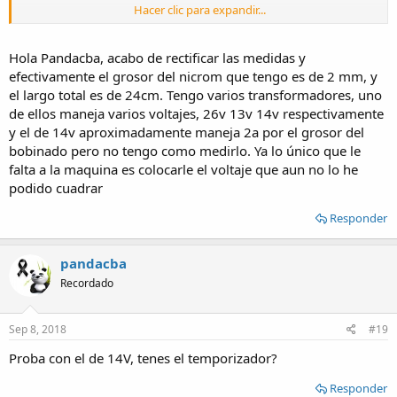
Hacer clic para expandir...
Si le aplicas 12V tedras 12/0.27=44.4A
Para selladora lo ideal es utilizar cinta, no alambre, porque es casi
Hola Pandacba, acabo de rectificar las medidas y
seguro que el film se cortara.
efectivamente el grosor del nicrom que tengo es de 2 mm, y
Lo que sucede es que no estan todo el tiempo conectada, tiene un
el largo total es de 24cm. Tengo varios transformadores, uno
temporizador y se aplica esa tensión y corriente durante unos
de ellos maneja varios voltajes, 26v 13v 14v respectivamente
breves segundos, lo suficiente como para que suelde y no corte.
y el de 14v aproximadamente maneja 2a por el grosor del
Recuerda que el alambre va recubierto de teflón
Las resistencias utilizadas standar son de uno 2mm y utilizan un
bobinado pero no tengo como medirlo. Ya lo único que le
tranformador de unos 10-12 A o más
falta a la maquina es colocarle el voltaje que aun no lo he
La fuente es regulable por lo que no aplica toda la tensión y entre
podido cuadrar
ese nivel y el tiempo se ajusta para que suelde.
Las casas que venden repuestos para selladoras venden la fuente
Responder
lista para conectar
pandacba
Recordado
Sep 8, 2018
#19
Proba con el de 14V, tenes el temporizador?
Responder