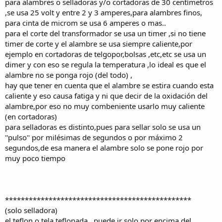
para alambres o selladoras y/o cortadoras de 30 centímetros
,se usa 25 volt y entre 2 y 3 amperes,para alambres finos,
para cinta de microm se usa 6 amperes o mas..
para el corte del transformador se usa un timer ,si no tiene
timer de corte y el alambre se usa siempre caliente,por
ejemplo en cortadoras de telgopor,bolsas ,etc,etc se usa un
dimer y con eso se regula la temperatura ,lo ideal es que el
alambre no se ponga rojo (del todo) ,
hay que tener en cuenta que el alambre se estira cuando esta
caliente y eso causa fatiga y ni que decir de la oxidación del
alambre,por eso no muy combeniente usarlo muy caliente
(en cortadoras)
para selladoras es distinto,pues para sellar solo se usa un
''pulso'' por milésimas de segundos o por máximo 2
segundos,de esa manera el alambre solo se pone rojo por
muy poco tiempo
***********************************************
(solo selladora)
el teflon o tela teflonada , puede ir solo por encima del