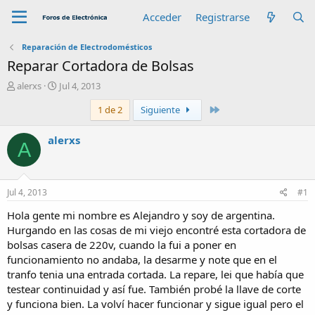
Acceder
Registrarse
Reparación de Electrodomésticos
Reparar Cortadora de Bolsas
A
F
alerxs
Jul 4, 2013
u
e
Último
1 de 2
Siguiente
t
c
o
h
r
a
alerxs
A
d
e
i
n
Jul 4, 2013
#1
i
c
Hola gente mi nombre es Alejandro y soy de argentina.
i
Hurgando en las cosas de mi viejo encontré esta cortadora de
o
bolsas casera de 220v, cuando la fui a poner en
funcionamiento no andaba, la desarme y note que en el
tranfo tenia una entrada cortada. La repare, lei que había que
testear continuidad y así fue. También probé la llave de corte
y funciona bien. La volví hacer funcionar y sigue igual pero el