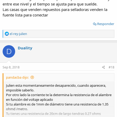
entre ese nivel y el tiempo se ajusta para que suelde.
Las casas que venden repuestos para selladoras venden la
fuente lista para conectar
Responder
R
el-rey-julien
e
a
c
Duality
D
t
i
o
n
s
Sep 8, 2018
#18
:
pandacba dijo:
Julien esta momentaneamente desaparecido, cuando aparecera,
imposible saberlo.
Por otro lado la corriente te la determina la resistencia de el alambre
en función del voltaje aplicado
Si tu alambre es de 1mm de diámetro tiene una resistencia de 1.35
ohmd /metro.
Tu tienes una resistencia de 20cm de largo tendras 0.27 ohms