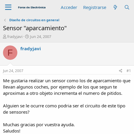
Acceder
Registrarse
Diseño de circuitos en general
Sensor "aparcamiento"
A
F
fradyjavi
Jun 24, 2007
u
e
t
c
fradyjavi
F
o
h
r
a
d
e
Jun 24, 2007
#1
i
n
Me gustaria realizar un sensor como los de aparcamiento que
i
llevan algunos coches, por ejemplo de los que segun te
c
aproximas a otro objeto incrementa el numero de pitidos.
i
o
Alguien se le ocurre como podria ser el circuito de este tipo
de sensores?
Muchas gracias por vuestra ayuda.
Saludos!