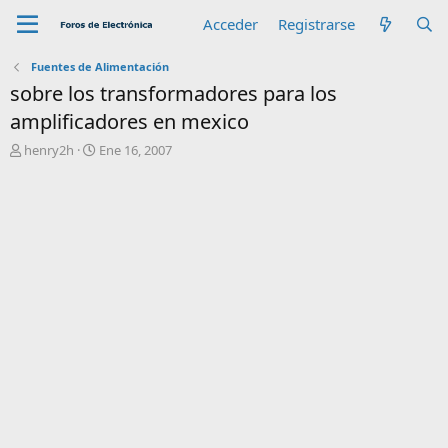
Acceder
Registrarse
Fuentes de Alimentación
sobre los transformadores para los
amplificadores en mexico
A
F
henry2h
Ene 16, 2007
u
e
t
c
o
h
r
a
d
e
i
n
i
c
i
o