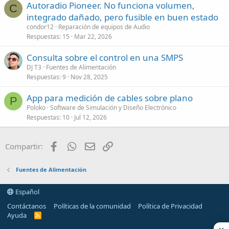
Autoradio Pioneer. No funciona volumen,
C
integrado dañado, pero fusible en buen estado
condor12
Reparación de equipos de Audio
Respuestas
15
Mar 22, 2026
Consulta sobre el control en una SMPS
DJ T3
Fuentes de Alimentación
Respuestas
9
Nov 28, 2025
App para medición de cables sobre plano
P
Poloko
Software de Simulación y Diseño Electrónico
Respuestas
10
Jul 12, 2026
Facebook
WhatsApp
Email
Enlace
Compartir:
Fuentes de Alimentación
Español
Contáctanos
Políticas de la comunidad
Política de Privacidad
Ayuda
R
S