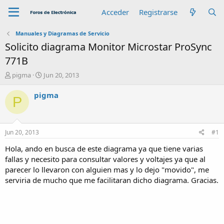
Acceder
Registrarse
Manuales y Diagramas de Servicio
Solicito diagrama Monitor Microstar ProSync
771B
A
F
pigma
Jun 20, 2013
u
e
t
c
pigma
P
o
h
r
a
d
e
Jun 20, 2013
#1
i
n
Hola, ando en busca de este diagrama ya que tiene varias
i
fallas y necesito para consultar valores y voltajes ya que al
c
parecer lo llevaron con alguien mas y lo dejo "movido", me
i
serviria de mucho que me facilitaran dicho diagrama. Gracias.
o