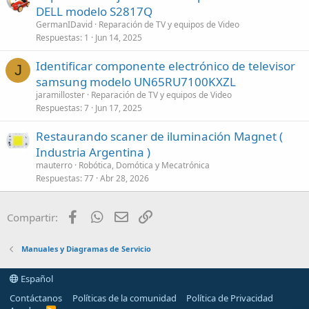
DELL modelo S2817Q
GermanIDavid
Reparación de TV y equipos de Video
Respuestas
1
Jun 14, 2025
Identificar componente electrónico de televisor
J
samsung modelo UN65RU7100KXZL
jaramilloster
Reparación de TV y equipos de Video
Respuestas
7
Jun 17, 2025
Restaurando scaner de iluminación Magnet (
Industria Argentina )
mauterro
Robótica, Domótica y Mecatrónica
Respuestas
77
Abr 28, 2026
Facebook
WhatsApp
Email
Enlace
Compartir:
Manuales y Diagramas de Servicio
Español
Contáctanos
Políticas de la comunidad
Política de Privacidad