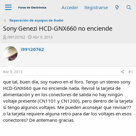
Acceder
Registrarse
Reparación de equipos de Audio
Sony Genezi HCD-GNX660 no enciende
A
F
i99120762
Abr 9, 2013
u
e
t
c
i99120762
o
h
r
a
d
e
Abr 9, 2013
#1
i
n
que tal, buen día, soy nuevo en el foro. Tengo un stereo sony
i
HCD-GNX660 que no enciende nada. Revisé la tarjeta de
c
alimentación y en los conectores de salida no hay ningún
i
voltaje presente (CN1101 y CN1200), pero dentro de la tarjeta
o
sí tengo algunos voltajes. Me pueden aconsejar que revisar??
o la tarjeta requiere alguna retro para dar los voltajes en esos
conectores? De antemano gracias.