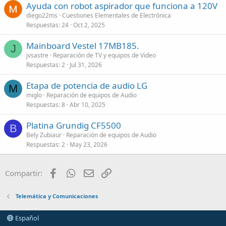
Ayuda con robot aspirador que funciona a 120V
diego22ms
Cuestiones Elementales de Electrónica
Respuestas
24
Oct 2, 2025
Mainboard Vestel 17MB185.
J
jvsastre
Reparación de TV y equipos de Video
Respuestas
2
Jul 31, 2026
Etapa de potencia de audio LG
M
miglo
Reparación de equipos de Audio
Respuestas
8
Abr 10, 2025
Platina Grundig CF5500
B
Bely Zubiaur
Reparación de equipos de Audio
Respuestas
2
May 23, 2026
Facebook
WhatsApp
Email
Enlace
Compartir:
Telemática y Comunicaciones
Español