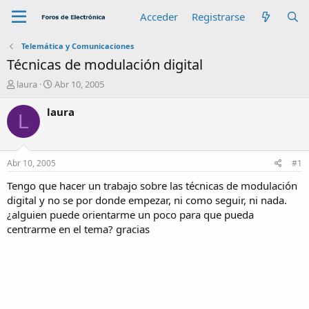
Acceder
Registrarse
Telemática y Comunicaciones
Técnicas de modulación digital
A
F
laura
Abr 10, 2005
u
e
t
c
laura
L
o
h
r
a
d
e
Abr 10, 2005
#1
i
n
Tengo que hacer un trabajo sobre las técnicas de modulación
i
digital y no se por donde empezar, ni como seguir, ni nada.
c
¿alguien puede orientarme un poco para que pueda
i
centrarme en el tema? gracias
o