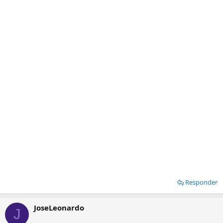
Responder
JoseLeonardo
J