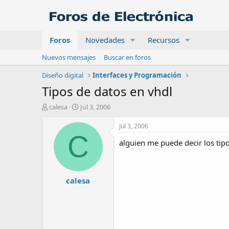
Foros
Novedades
Recursos
Nuevos mensajes
Buscar en foros
Diseño digital
Interfaces y Programación
Tipos de datos en vhdl
A
F
calesa
Jul 3, 2006
u
e
t
c
Jul 3, 2006
o
h
C
alguien me puede decir los tip
r
a
d
e
i
calesa
n
i
c
i
o