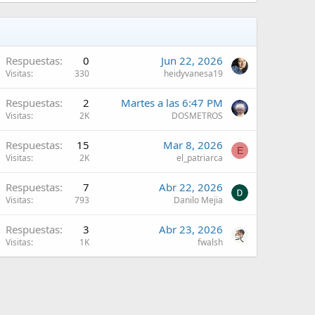
Respuestas
0
Jun 22, 2026
Visitas
330
heidyvanesa19
A
Respuestas
2
Martes a las 6:47 PM
Visitas
2K
DOSMETROS
Respuestas
15
Mar 8, 2026
E
Visitas
2K
el_patriarca
Respuestas
7
Abr 22, 2026
Visitas
793
Danilo Mejia
Respuestas
3
Abr 23, 2026
Visitas
1K
fwalsh