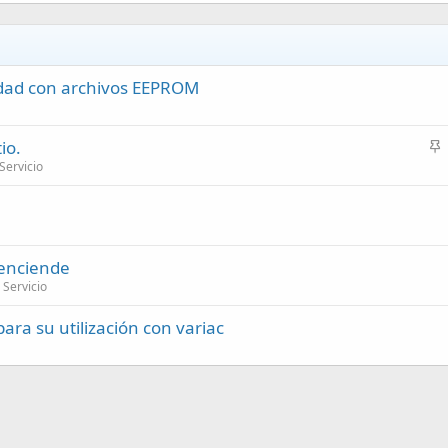
lidad con archivos EEPROM
io.
n
Servicio
c
l
a
d
 enciende
o
Servicio
ara su utilización con variac