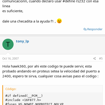
comunicacionn, cuando declaro usar #define rs232 con esa
linea
es suficiente,
dale una checadita a la ayuda f1 ,
Responder
tony_lp
T
Oct 16, 2007
#5
Hola hawk360, por ahi este codigo te puede servir, esta
probado andando en proteus setea la velocidad del puerto a
2400, espero te sirva, cualquier cosa avisas paso el codigo :
Código:
#if defined(__PCM__)

#include <16F877.h>

#fuses HS,NOWDT,NOPROTECT,NOLVP
