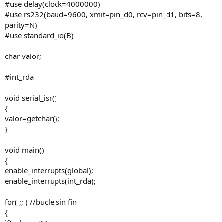
#use delay(clock=4000000)
#use rs232(baud=9600, xmit=pin_d0, rcv=pin_d1, bits=8,
parity=N)
#use standard_io(B)
char valor;
#int_rda
void serial_isr()
{
valor=getchar();
}
void main()
{
enable_interrupts(global);
enable_interrupts(int_rda);
for( ;; ) //bucle sin fin
{