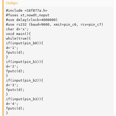
Código:
#include <16f877a.h>

#fuses xt,nowdt,noput

#use delay(clock=4000000)

#use rs232 (baud=9600, xmit=pin_c6, rcv=pin_c7)

char d='x';

void main(){

while(true){

if(input(pin_b0)){

d='1';

fputc(d);

}

if(input(pin_b1)){  

d='2';

fputc(d);

}

if(input(pin_b2)){  

d='3';

fputc(d);

}

if(input(pin_b3)){  

d='4';

fputc(d);

}
