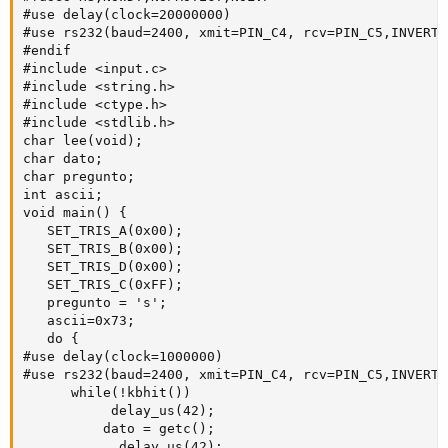
#use delay(clock=20000000)

#use rs232(baud=2400, xmit=PIN_C4, rcv=PIN_C5,INVERT)

#endif

#include <input.c>

#include <string.h>

#include <ctype.h>

#include <stdlib.h>

char lee(void);

char dato;

char pregunto;

int ascii;

void main() {

   SET_TRIS_A(0x00);

   SET_TRIS_B(0x00);

   SET_TRIS_D(0x00);

   SET_TRIS_C(0xFF);

   pregunto = 's';

   ascii=0x73;

   do {

#use delay(clock=1000000)

#use rs232(baud=2400, xmit=PIN_C4, rcv=PIN_C5,INVERT)

      while(!kbhit())

           delay_us(42);

          dato = getc();

            delay_us(42);
