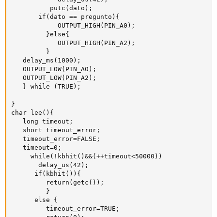
          putc(dato);

       if(dato == pregunto){

            OUTPUT_HIGH(PIN_A0);

         }else{

            OUTPUT_HIGH(PIN_A2);

         }

   delay_ms(1000);

   OUTPUT_LOW(PIN_A0);

   OUTPUT_LOW(PIN_A2);

   } while (TRUE);

}

char lee(){

   long timeout;

   short timeout_error;

   timeout_error=FALSE;

   timeout=0;

     while(!kbhit()&&(++timeout<50000))

       delay_us(42);

      if(kbhit()){

         return(getc());

         }

      else {

         timeout_error=TRUE;
