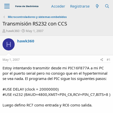
Acceder
Registrarse
Microcontroladores y sistemas embebidos
Transmisión RS232 con CCS
A
F
hawk360
May 1, 2007
u
e
t
c
hawk360
H
o
h
r
a
d
e
May 1, 2007
#1
i
n
Estoy intentando transmitir desde mi PIC16F877A a mi PC
i
por el puerto serial pero no consigo que en el hyperterminal
c
se vea nada. El programa del PIC sigue los siguientes pasos:
i
o
#USE DELAY (clock = 20000000)
#USE rs232 (BAUD=4800,XMIT=PIN_C6,RCV=PIN_C7,BITS=8 )
Luego defino RC7 como entrada y RC6 como salida.