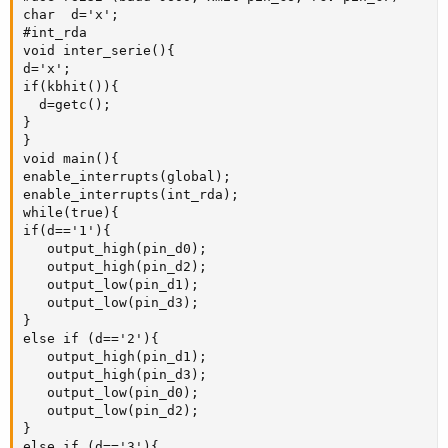
char  d='x';

#int_rda

void inter_serie(){

d='x';

if(kbhit()){

  d=getc();

}

}

void main(){

enable_interrupts(global);

enable_interrupts(int_rda);

while(true){

if(d=='1'){

   output_high(pin_d0);

   output_high(pin_d2);

   output_low(pin_d1);

   output_low(pin_d3);

}

else if (d=='2'){  

   output_high(pin_d1);

   output_high(pin_d3);

   output_low(pin_d0);

   output_low(pin_d2); 

}

else if (d=='3'){  
