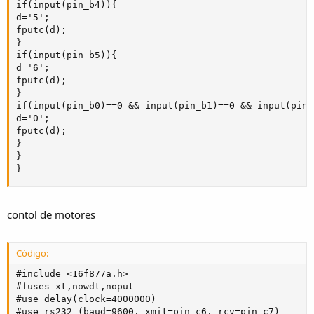
if(input(pin_b4)){  

d='5';

fputc(d);

}

if(input(pin_b5)){  

d='6';

fputc(d);

}

if(input(pin_b0)==0 && input(pin_b1)==0 && input(pin_
d='0';

fputc(d);

}

}

}
contol de motores
Código:
#include <16f877a.h>

#fuses xt,nowdt,noput

#use delay(clock=4000000)

#use rs232 (baud=9600, xmit=pin_c6, rcv=pin_c7)
