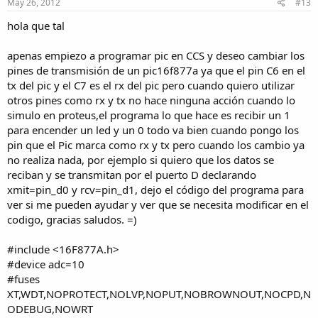
May 26, 2012
#13
hola que tal
apenas empiezo a programar pic en CCS y deseo cambiar los
pines de transmisión de un pic16f877a ya que el pin C6 en el
tx del pic y el C7 es el rx del pic pero cuando quiero utilizar
otros pines como rx y tx no hace ninguna acción cuando lo
simulo en proteus,el programa lo que hace es recibir un 1
para encender un led y un 0 todo va bien cuando pongo los
pin que el Pic marca como rx y tx pero cuando los cambio ya
no realiza nada, por ejemplo si quiero que los datos se
reciban y se transmitan por el puerto D declarando
xmit=pin_d0 y rcv=pin_d1, dejo el código del programa para
ver si me pueden ayudar y ver que se necesita modificar en el
codigo, gracias saludos. =)
#include <16F877A.h>
#device adc=10
#fuses
XT,WDT,NOPROTECT,NOLVP,NOPUT,NOBROWNOUT,NOCPD,N
ODEBUG,NOWRT