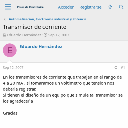
Acceder
Registrarse
Automatización, Electrónica industrial y Potencia
Transmisor de corriente
A
F
Eduardo Hernández
Sep 12, 2007
u
e
t
c
Eduardo Hernández
E
o
h
r
a
d
e
Sep 12, 2007
#1
i
n
En los transmisores de corriente que trabajan en el rango de
i
4 a 20 mA , si tomaramos un voltimetro que tension nos
c
deberia registrar.
i
Si tienen el diseño de un equipo que simule tal transmisor se
o
los agradecerìa
Gracias