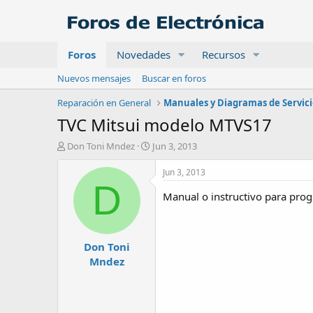
Foros
Novedades
Recursos
Nuevos mensajes
Buscar en foros
Reparación en General
Manuales y Diagramas de Servic
TVC Mitsui modelo MTVS17
A
F
Don Toni Mndez
Jun 3, 2013
u
e
t
c
Jun 3, 2013
o
h
D
r
a
Manual o instructivo para pro
d
e
i
Don Toni
n
i
Mndez
c
i
o