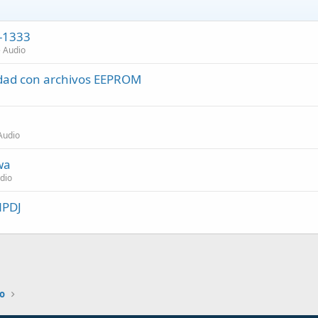
M-1333
e Audio
lidad con archivos EEPROM
Audio
wa
dio
NPDJ
io