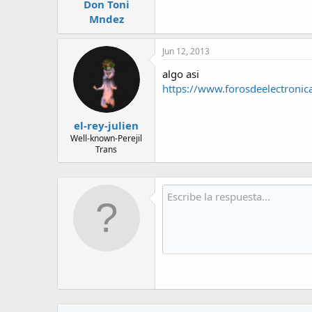
Don Toni
Mndez
Jun 12, 2013
algo asi
https://www.forosdeelectroni
el-rey-julien
Well-known-Perejil
Trans