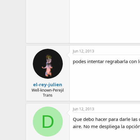
Jun 12, 2013
podes intentar regrabarla con l
el-rey-julien
Well-known-Perejil
Trans
Jun 12, 2013
D
Que debo hacer para darle las 
aire. No me despliega la opció