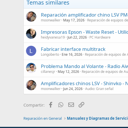
Temas similares
Reparación amplificador chino LSV P
moonwalker
May 17, 2026
Reparación de equipos d
Impresoras Epson - Waste Reset - Uti
heidyvanesa19
Jun 22, 2026
PC Hardware
Fabricar interface multitrack
Longoberto
Ene 16, 2026
Reparación de equipos de 
Problema Mando al Volante - Radio Ai
cillanesjr
May 12, 2026
Reparación de equipos de Au
Amplificadores chinos LSV - Shinvko - 
moonwalker
Jun 24, 2026
Audio: Gran señal
Facebook
WhatsApp
Email
Enlace
Compartir:
Reparación en General
Manuales y Diagramas de Servic